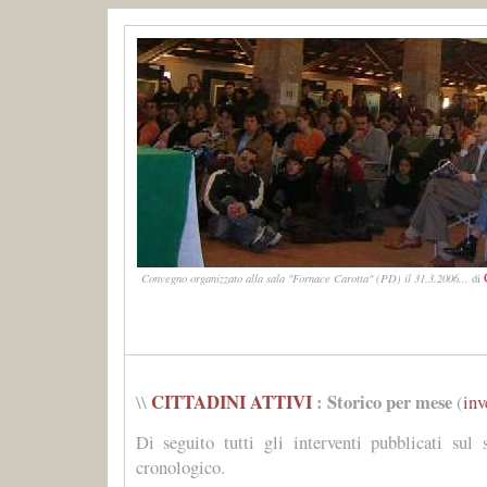
Convegno organizzato alla sala "Fornace Carotta" (PD) il 31.3.2006...
di
CITTADINI ATTIVI
: Storico per mese
\\
(
inv
Di seguito tutti gli interventi pubblicati sul 
cronologico.