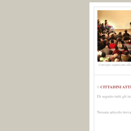
Convegno organizzato alla
CITTADINI ATT
\\
Di seguito tutti gli i
Nessun articolo trova