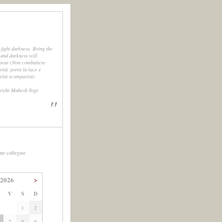
 fight darkness. Bring the
, and darkness will
pear (Non combattere
rità, porta la luce e
urità scomparirà)
rishi Mahesh Yogy
"
ne collegate
 2026
>
V
S
D
1
2
7
8
9