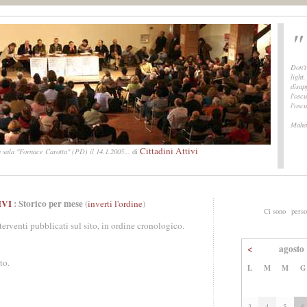
"
Don't
light
disap
l'oscu
l'osc
Maha
Cittadini Attivi
 sala "Fornace Carotta" (PD) il 14.1.2005...
di
IVI
: Storico per mese
(
inverti l'ordine
)
Ci sono
perso
nterventi pubblicati sul sito, in ordine cronologico.
<
agosto
to.
L
M
M
G
3
4
5
6