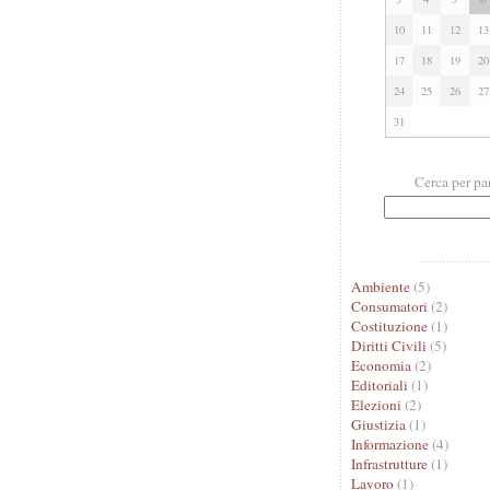
10
11
12
13
17
18
19
20
24
25
26
27
31
Cerca per pa
Ambiente
(5)
Consumatori
(2)
Costituzione
(1)
Diritti Civili
(5)
Economia
(2)
Editoriali
(1)
Elezioni
(2)
Giustizia
(1)
Informazione
(4)
Infrastrutture
(1)
Lavoro
(1)