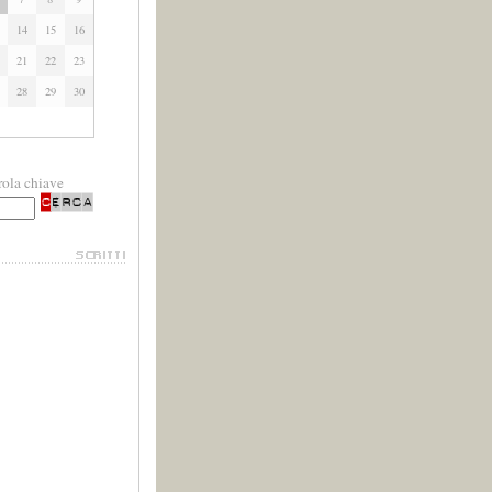
14
15
16
21
22
23
28
29
30
rola chiave