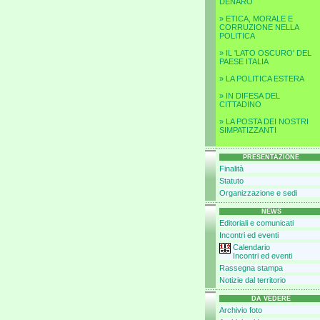
DENARO
» ETICA, MORALE E
CORRUZIONE NELLA
POLITICA
» IL 'LATO OSCURO' DEL
PAESE ITALIA
» LA POLITICA ESTERA
» IN DIFESA DEL
CITTADINO
» LA POSTA DEI NOSTRI
SIMPATIZZANTI
PRESENTAZIONE
Finalità
Statuto
Organizzazione e sedi
NEWS
Editoriali e comunicati
Incontri ed eventi
Calendario
Incontri ed eventi
Rassegna stampa
Notizie dal territorio
DA VEDERE
Archivio foto