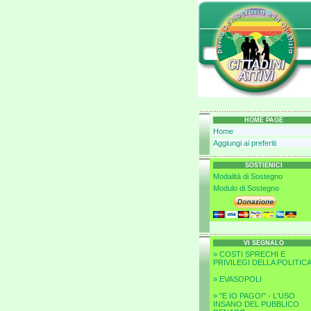
HOME PAGE
Home
Aggiungi ai preferiti
SOSTIENICI
Modalità di Sostegno
Modulo di Sostegno
VI SEGNALO
» COSTI SPRECHI E
PRIVILEGI DELLA POLITIC
» EVASOPOLI
» ''E IO PAGO!'' - L'USO
INSANO DEL PUBBLICO