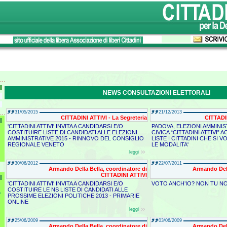
NEWS CONSULTAZIONI ELETTORALI
31/05/2015
21/12/2013
CITTADINI ATTIVI - La Segreteria
CITTADIN
'CITTADINI ATTIVI' INVITA A CANDIDARSI E/O
PADOVA, ELEZIONI AMMINIST
COSTITUIRE LISTE DI CANDIDATI ALLE ELEZIONI
CIVICA “CITTADINI ATTIVI”
AMMINISTRATIVE 2015 - RINNOVO DEL CONSIGLIO
LISTE I CITTADINI CHE SI 
REGIONALE VENETO
LE MODALITA'
leggi
30/06/2012
22/07/2011
Armando Della Bella, coordinatore di
Armando Dell
CITTADINI ATTIVI
'CITTADINI ATTIVI' INVITA A CANDIDARSI E/O
VOTO ANCH’IO? NON TU N
COSTITUIRE LE NS LISTE DI CANDIDATI ALLE
A
PROSSIME ELEZIONI POLITICHE 2013 - PRIMARIE
ONLINE
leggi
25/06/2009
03/06/2009
Armando Della Bella, coordinatore di
Armando Dell