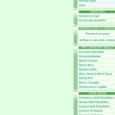
Archivio video
Links
CONTATTACI
Scrivici in e-mail
Iscriviti alla newsletter
PRENOTAZIONE AI CONVEGN
Prenota il tuo posto
Verifica lo stato della richiest
PER CONOSCERCI MEGLIO
Armando Della Bella
Girotondidelleidee
Mondo Giovani
Marco Bovo
Davide Gobbo
Meno Sprechi Meno Tasse
MODILAUT
Marco Travaglio
Democrazia e Legalità
VISITA ANCHE
Presidenza della Repubblica
Senato della Repubblica
Camera della Repubblica
Comune di Padova