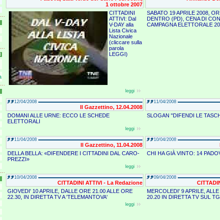
1 ottobre 2007
CITTADINI
SABATO 19 APRILE 2008, OR
ATTIVI: Dal
DENTRO (PD), CENA DI CO
V-DAY alla
CAMPAGNA ELETTORALE 20
Lista Civica
Nazionale
(cliccare sulla
parola
LEGGI)
I
a
leggi
12/04/2008
11/04/2008
Il Gazzettino, 12.04.2008
DOMANI ALLE URNE: ECCO LE SCHEDE
SLOGAN "DIFENDI LE TASC
ELETTORALI
leggi
11/04/2008
10/04/2008
Il Gazzettino, 11.04.2008
DELLA BELLA: «DIFENDERE I CITTADINI DAL CARO-
CHI HA GIÀ VINTO: 14 PAD
PREZZI»
leggi
10/04/2008
09/04/2008
CITTADINI ATTIVI - La Redazione
CITTADIN
GIOVEDI' 10 APRILE, DALLE ORE 21.00 ALLE ORE
MERCOLEDI' 9 APRILE, ALLE
22.30, IN DIRETTA TV A 'TELEMANTOVA'
20.20 IN DIRETTA TV SUL 
leggi