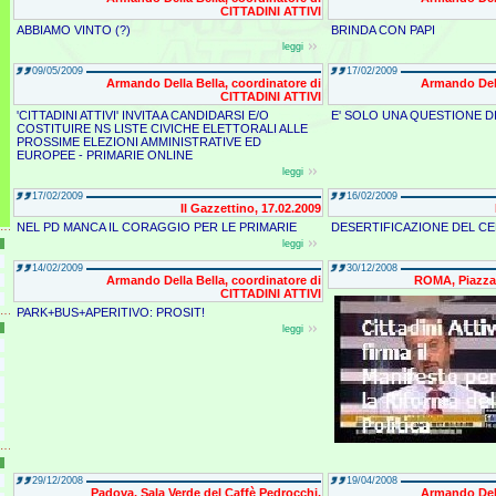
CITTADINI ATTIVI
ABBIAMO VINTO (?)
BRINDA CON PAPI
leggi
09/05/2009
17/02/2009
Armando Della Bella, coordinatore di
Armando Dell
CITTADINI ATTIVI
'CITTADINI ATTIVI' INVITA A CANDIDARSI E/O
E' SOLO UNA QUESTIONE D
COSTITUIRE NS LISTE CIVICHE ELETTORALI ALLE
PROSSIME ELEZIONI AMMINISTRATIVE ED
EUROPEE - PRIMARIE ONLINE
leggi
17/02/2009
16/02/2009
Il Gazzettino, 17.02.2009
NEL PD MANCA IL CORAGGIO PER LE PRIMARIE
DESERTIFICAZIONE DEL CE
leggi
14/02/2009
30/12/2008
Armando Della Bella, coordinatore di
ROMA, Piazza 
CITTADINI ATTIVI
PARK+BUS+APERITIVO: PROSIT!
leggi
29/12/2008
19/04/2008
Padova, Sala Verde del Caffè Pedrocchi,
Armando Dell