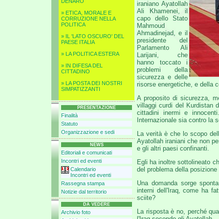
DENARO
iraniano Ayatollah
Ali Khamenei, il
» ETICA, MORALE E
capo dello Stato
CORRUZIONE NELLA
POLITICA
Mahmoud
Ahmadinejad, e il
» IL 'LATO OSCURO' DEL
presidente del
PAESE ITALIA
Parlamento Ali
» LA POLITICA ESTERA
Larijani, che
hanno toccato i
» IN DIFESA DEL
problemi della
CITTADINO
sicurezza e delle
» LA POSTA DEI NOSTRI
risorse energetiche, e della 
SIMPATIZZANTI
A proposito di sicurezza, me
villaggi curdi del Kurdistan 
PRESENTAZIONE
cittadini inermi e innocent
Finalità
Internazionale sia contro la so
Statuto
Organizzazione e sedi
La verità è che lo scopo dell
Ayatollah iraniani che non per
NEWS
e gli altri paesi confinanti.
Editoriali e comunicati
Incontri ed eventi
Egli ha inoltre sottolineato 
del problema della posizione 
Calendario
Incontri ed eventi
Una domanda sorge spontanea
Rassegna stampa
interni dell'Iraq, come ha fat
Notizie dal territorio
sciite?
DA VEDERE
La risposta è no, perché qua
Archivio foto
l'Iraq secondo gli Ayatollah.