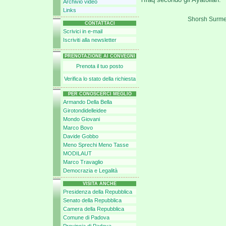
Archivio video
Links
Shorsh Surme, 
CONTATTACI
Scrivici in e-mail
Iscriviti alla newsletter
PRENOTAZIONE AI CONVEGNI
Prenota il tuo posto
Verifica lo stato della richiesta
PER CONOSCERCI MEGLIO
Armando Della Bella
Girotondidelleidee
Mondo Giovani
Marco Bovo
Davide Gobbo
Meno Sprechi Meno Tasse
MODILAUT
Marco Travaglio
Democrazia e Legalità
VISITA ANCHE
Presidenza della Repubblica
Senato della Repubblica
Camera della Repubblica
Comune di Padova