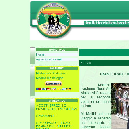
HOME PAGE
Home
Aggiungi ai preferiti
n. 1530
SOSTIENICI
Modalità di Sostegno
IRAN E IRAQ :
Modulo di Sostegno
Il premier
Iracheno Nouri Al-
Maliki si è recato
per la seconda
VI SEGNALO
volta in un anno
» COSTI SPRECHI E
in Iran.
PRIVILEGI DELLA POLITICA
Al Maliki nel suo
» EVASOPOLI
viaggio a Teheran
ha incontrato il
» ''E IO PAGO!'' - L'USO
INSANO DEL PUBBLICO
supremo leader