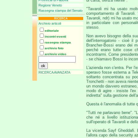
di carta, senza niente".
Provincia di Padova
Regione Veneto
"Tavaroli mi ha usato molto
Rassegna stampa del Senato
comportamento di Tavaroli. 
Tavaroli, ndr) mi ha usato mo
RICERCA
in particolare con personal
Archivio articoli
stesso.
editoriale
Non avevo bisogno della sua
incontri-eventi
dell'interrogatorio - cioè 
rassegna stampa
Brancher-Bossi erano dei me
archivio foto
perché erano tutte cose ch
incontrarmi. Come presidente 
archivio video
- se chiamavo Bossi lo incon
L'azienda non c'entra. Per l'
speravo fosse esterna a Tel
RICERCA AVANZATA
soltanto concentrata su poc
Tronchetti - non aveva niente
un mondo davvero estraneo, e
modo di agire - insiste l'e
indiretta" sulla gestione dell'a
Questa è l'anomalia di tutte
"Tutti ne parlavano bene". "L
che né a livello istituzio
sull'operato di Tavaroli e del
La vicenda Sayf Gheddafi. 
l'allora capo della security 