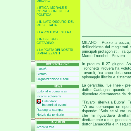
DENARO
» ETICA, MORALE E
CORRUZIONE NELLA
POLITICA
» IL 'LATO OSCURO' DEL
PAESE ITALIA
» LA POLITICA ESTERA
________________________
» IN DIFESA DEL
MILANO - Pezzo a pezzo, str
CITTADINO
dell'inchiesta dai magistrati 
» LA POSTA DEI NOSTRI
principali protagonisti. Tra 
SIMPATIZZANTI
Marco Tronchetti Provera.
In procura il 27 giugno. A
PRESENTAZIONE
Tronchetti Provera ha voluto 
Finalità
Tavaroli, l'ex capo della sec
Statuto
spionaggio illecito e sistemat
Organizzazione e sedi
La gerarchia. "Le linee - p
NEWS
dottor Castagna: quando il d
Editoriali e comunicati
dipendere direttamente dal do
Incontri ed eventi
Calendario
"Tavaroli riferiva a Buora". Tr
Incontri ed eventi
"Vi era comunque un riporto
Rassegna stampa
risponde: "Solo se vi era un
Notizie dal territorio
che mi riguardava direttam
direttamente a me; generalmen
DA VEDERE
dottor Lamacchia e in seguito
Archivio foto