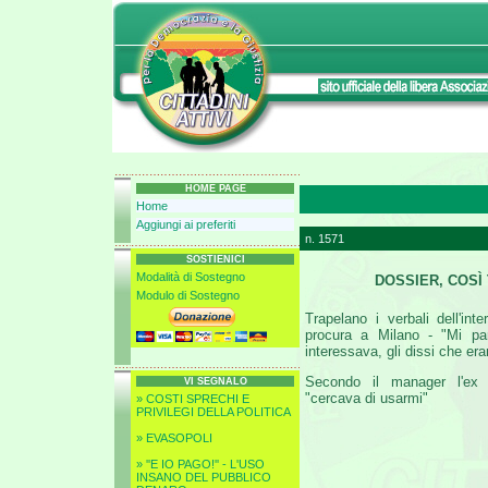
HOME PAGE
Home
Aggiungi ai preferiti
n. 1571
SOSTIENICI
Modalità di Sostegno
DOSSIER, COSÌ
Modulo di Sostegno
Trapelano i verbali dell'inte
procura a Milano - "Mi p
interessava, gli dissi che era
Secondo il manager l'ex 
VI SEGNALO
"cercava di usarmi"
» COSTI SPRECHI E
PRIVILEGI DELLA POLITICA
» EVASOPOLI
» ''E IO PAGO!'' - L'USO
INSANO DEL PUBBLICO