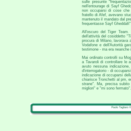
sulle presunte "frequentazio
nell'entourage di Sayf Ghedda
non occuparsi di cose che
fratello di Afef, avevano st
mantenuto il mandato dal pres
frequentasse Sayf Gheddafi" f
All'oscuro del Tiger Team
dell'attività del cosiddetto 
procura di Milano, lavorava a
Vodafone e dell'Autorità gar
testimone - ma era neanche im
Mai ordinato controlli su Mo
a Tavaroli di controllare le 
avuto nessuna indicazione,
d'interrogatorio - di occupa
indicazione di occuparsi della
chiarisce Tronchetti al pm, er
strane". Ma, precisa subito 
migliori" e "mi sono fermato"
Paolo Tagliaro