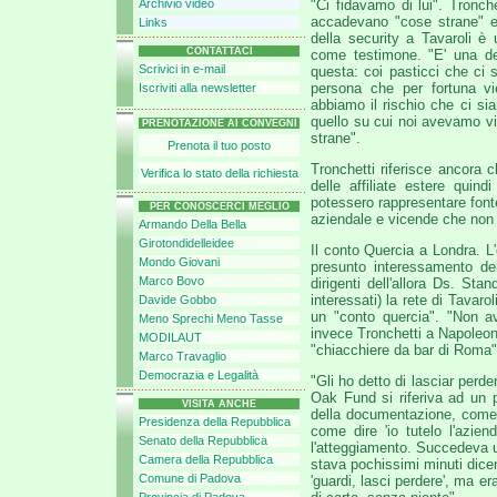
Archivio video
"Ci fidavamo di lui". Tronch
accadevano "cose strane" e i
Links
della security a Tavaroli è
CONTATTACI
come testimone. "E' una dec
Scrivici in e-mail
questa: coi pasticci che ci
persona che per fortuna vi
Iscriviti alla newsletter
abbiamo il rischio che ci s
quello su cui noi avevamo v
PRENOTAZIONE AI CONVEGNI
strane".
Prenota il tuo posto
Tronchetti riferisce ancora c
Verifica lo stato della richiesta
delle affiliate estere quin
potessero rappresentare fonte
PER CONOSCERCI MEGLIO
aziendale e vicende che non r
Armando Della Bella
Girotondidelleidee
Il conto Quercia a Londra. L
Mondo Giovani
presunto interessamento dell
Marco Bovo
dirigenti dell'allora Ds. St
interessati) la rete di Tavar
Davide Gobbo
un "conto quercia". "Non a
Meno Sprechi Meno Tasse
invece Tronchetti a Napoleon
MODILAUT
"chiacchiere da bar di Roma"
Marco Travaglio
Democrazia e Legalità
"Gli ho detto di lasciar perd
Oak Fund si riferiva ad un 
VISITA ANCHE
della documentazione, come al
Presidenza della Repubblica
come dire 'io tutelo l'azie
Senato della Repubblica
l'atteggiamento. Succedeva u
Camera della Repubblica
stava pochissimi minuti dice
Comune di Padova
'guardi, lasci perdere', ma e