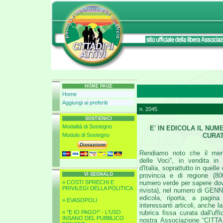
HOME PAGE
Home
Aggiungi ai preferiti
n. 2045
SOSTIENICI
Modalità di Sostegno
E' IN EDICOLA IL NUM
Modulo di Sostegno
CURAT
Rendiamo noto che il me
delle Voci”, in vendita in 
d'Italia, soprattutto in quelle
VI SEGNALO
provincia e di regione (8
» COSTI SPRECHI E
numero verde per sapere dove
PRIVILEGI DELLA POLITICA
rivista), nel numero di GENN
edicola, riporta, a pagina
» EVASOPOLI
interessanti articoli, anche 
» ''E IO PAGO!'' - L'USO
rubrica fissa curata dall'uff
INSANO DEL PUBBLICO
nostra Associazione “CITTA