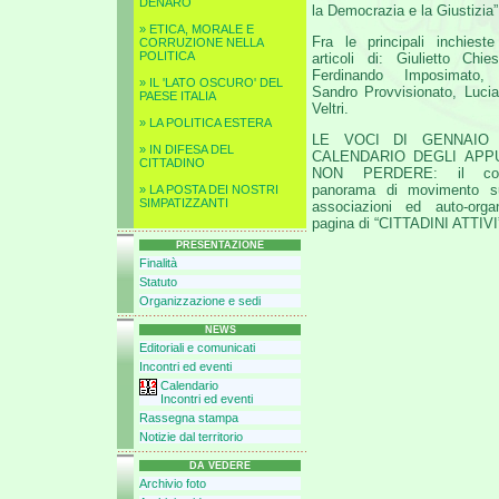
DENARO
la Democrazia e la Giustizia”
» ETICA, MORALE E
Fra le principali inchiest
CORRUZIONE NELLA
POLITICA
articoli di: Giulietto Chi
Ferdinando Imposimato, 
» IL 'LATO OSCURO' DEL
Sandro Provvisionato, Lucia
PAESE ITALIA
Veltri.
» LA POLITICA ESTERA
LE VOCI DI GENNAIO 
» IN DIFESA DEL
CALENDARIO DEGLI APP
CITTADINO
NON PERDERE: il con
panorama di movimento su
» LA POSTA DEI NOSTRI
SIMPATIZZANTI
associazioni ed auto-orga
pagina di “CITTADINI ATTIVI
PRESENTAZIONE
Finalità
Statuto
Organizzazione e sedi
NEWS
Editoriali e comunicati
Incontri ed eventi
Calendario
Incontri ed eventi
Rassegna stampa
Notizie dal territorio
DA VEDERE
Archivio foto