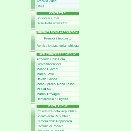
Archivio video
Links
CONTATTACI
Scrivici in e-mail
Iscriviti alla newsletter
PRENOTAZIONE AI CONVEGNI
Prenota il tuo posto
Verifica lo stato della richiesta
PER CONOSCERCI MEGLIO
Armando Della Bella
Girotondidelleidee
Mondo Giovani
Marco Bovo
Davide Gobbo
Meno Sprechi Meno Tasse
MODILAUT
Marco Travaglio
Democrazia e Legalità
VISITA ANCHE
Presidenza della Repubblica
Senato della Repubblica
Camera della Repubblica
Comune di Padova