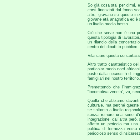
So già cosa stai per dirmi, 
corsi finanziati dal fondo s
altro, gravano su queste ini
giovane età anagrafica ed è s
un livello medio basso.
Ciò che serve non è una poli
questa tipologia di lavorato
un rilancio della concertazio
centro del dibattito pubblico.
Rilanciare questa concertazi
Altro tratto caratteristico de
particolar modo nord africani
poste dalla necessità di rag
famigliari nel nostro territorio.
Premettendo che l’immigraz
“locomotiva veneta”, va, sec
Quella che abbiamo davanti 
culturale, ma perché queste
se soltanto a livello regiona
senza remore una serie d’i
integrazione, dall’altra però
affatto un pericolo ma una 
politica di fermezza verso 
pericoloso senso d’insicurezza