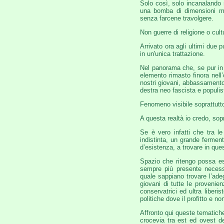
Solo così, solo incanalando 
una bomba di dimensioni mai
senza farcene travolgere.
Non guerre di religione o cult
Arrivato ora agli ultimi due pu
in un'unica trattazione.
Nel panorama che, se pur in
elemento rimasto finora nell’
nostri giovani, abbassamento
destra neo fascista e populis
Fenomeno visibile soprattutto
A questa realtà io credo, sopr
Se è vero infatti che tra l
indistinta, un grande ferment
d’esistenza, a trovare in qu
Spazio che ritengo possa ess
sempre più presente necessi
quale sappiano trovare l’adeg
giovani di tutte le provenien
conservatrici ed ultra liberis
politiche dove il profitto e no
Affronto qui queste tematiche
crocevia tra est ed ovest de