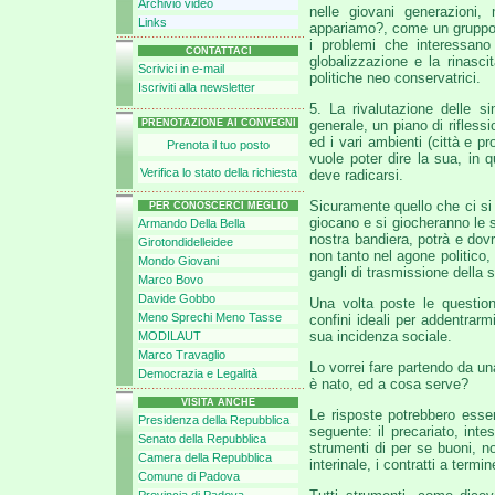
Archivio video
nelle giovani generazioni
Links
appariamo?, come un gruppo c
i problemi che interessano
CONTATTACI
globalizzazione e la rinasci
Scrivici in e-mail
politiche neo conservatrici.
Iscriviti alla newsletter
5. La rivalutazione delle s
PRENOTAZIONE AI CONVEGNI
generale, un piano di riflessi
ed i vari ambienti (città e 
Prenota il tuo posto
vuole poter dire la sua, in q
Verifica lo stato della richiesta
deve radicarsi.
Sicuramente quello che ci si
PER CONOSCERCI MEGLIO
giocano e si giocheranno le s
Armando Della Bella
nostra bandiera, potrà e dovr
Girotondidelleidee
non tanto nel agone politico, 
Mondo Giovani
gangli di trasmissione della s
Marco Bovo
Davide Gobbo
Una volta poste le question
Meno Sprechi Meno Tasse
confini ideali per addentrarmi
sua incidenza sociale.
MODILAUT
Marco Travaglio
Lo vorrei fare partendo da u
Democrazia e Legalità
è nato, ed a cosa serve?
VISITA ANCHE
Le risposte potrebbero esser
Presidenza della Repubblica
seguente: il precariato, inte
Senato della Repubblica
strumenti di per se buoni, non
Camera della Repubblica
interinale, i contratti a termi
Comune di Padova