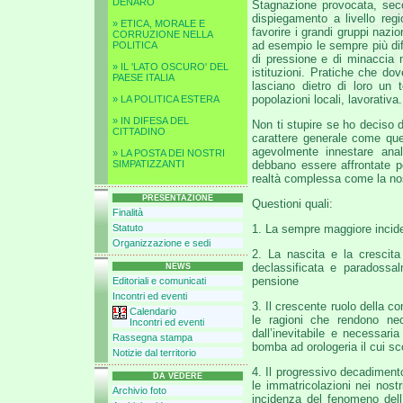
DENARO
Stagnazione provocata, secon
dispiegamento a livello regi
» ETICA, MORALE E
favorire i grandi gruppi nazi
CORRUZIONE NELLA
ad esempio le sempre più dif
POLITICA
di pressione e di minaccia n
» IL 'LATO OSCURO' DEL
istituzioni. Pratiche che do
PAESE ITALIA
lasciano dietro di loro un 
popolazioni locali, lavorativa.
» LA POLITICA ESTERA
» IN DIFESA DEL
Non ti stupire se ho deciso
CITTADINO
carattere generale come ques
agevolmente innestare analo
» LA POSTA DEI NOSTRI
SIMPATIZZANTI
debbano essere affrontate p
realtà complessa come la no
PRESENTAZIONE
Questioni quali:
Finalità
Statuto
1. La sempre maggiore incidenz
Organizzazione e sedi
2. La nascita e la crescita
declassificata e paradossal
NEWS
pensione
Editoriali e comunicati
Incontri ed eventi
3. Il crescente ruolo della c
Calendario
le ragioni che rendono nec
Incontri ed eventi
dall’inevitabile e necessari
Rassegna stampa
bomba ad orologeria il cui s
Notizie dal territorio
4. Il progressivo decadimento
DA VEDERE
le immatricolazioni nei nostr
Archivio foto
incidenza del fenomeno dell