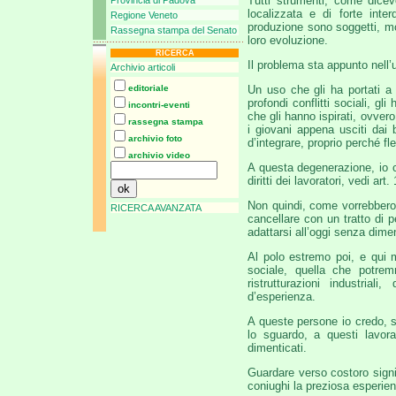
Tutti strumenti, come dicev
Provincia di Padova
localizzata e di forte int
Regione Veneto
produzione sono soggetti, mol
Rassegna stampa del Senato
loro evoluzione.
RICERCA
Il problema sta appunto nell’u
Archivio articoli
editoriale
Un uso che gli ha portati a 
profondi conflitti sociali, gl
incontri-eventi
che gli hanno ispirati, ovvero
rassegna stampa
i giovani appena usciti dai
archivio foto
d’integrare, proprio perché fle
archivio video
A questa degenerazione, io cr
diritti dei lavoratori, vedi art
Non quindi, come vorrebbero 
RICERCA AVANZATA
cancellare con un tratto di 
adattarsi all’oggi senza dimen
Al polo estremo poi, e qui 
sociale, quella che potremm
ristrutturazioni industrial
d’esperienza.
A queste persone io credo, so
lo sguardo, a questi lavor
dimenticati.
Guardare verso costoro signi
coniughi la preziosa esperien