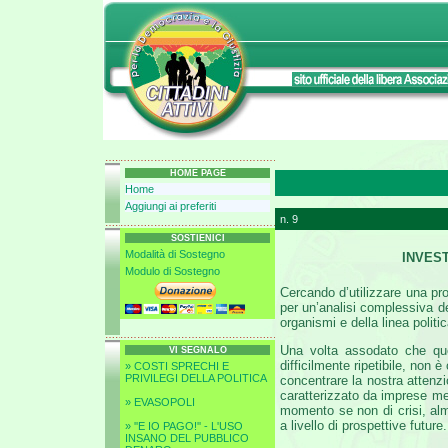
HOME PAGE
Home
Aggiungi ai preferiti
n. 9
SOSTIENICI
Modalità di Sostegno
INVEST
Modulo di Sostegno
Cercando d’utilizzare una pro
per un’analisi complessiva de
organismi e della linea politic
Una volta assodato che que
VI SEGNALO
difficilmente ripetibile, non
» COSTI SPRECHI E
PRIVILEGI DELLA POLITICA
concentrare la nostra atten
caratterizzato da imprese me
» EVASOPOLI
momento se non di crisi, al
a livello di prospettive future.
» ''E IO PAGO!'' - L'USO
INSANO DEL PUBBLICO