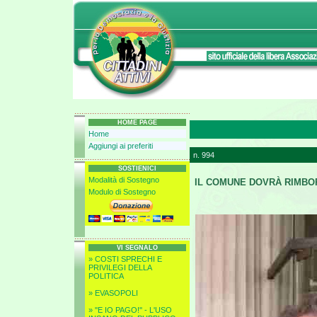
HOME PAGE
Home
Aggiungi ai preferiti
n. 994
SOSTIENICI
Modalità di Sostegno
IL COMUNE DOVRÀ RIMBORS
Modulo di Sostegno
VI SEGNALO
» COSTI SPRECHI E
PRIVILEGI DELLA
POLITICA
» EVASOPOLI
» ''E IO PAGO!'' - L'USO