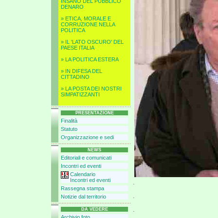
INSANO DEL PUBBLICO
DENARO
» ETICA, MORALE E
CORRUZIONE NELLA
POLITICA
» IL 'LATO OSCURO' DEL
PAESE ITALIA
» LA POLITICA ESTERA
» IN DIFESA DEL
CITTADINO
» LA POSTA DEI NOSTRI
SIMPATIZZANTI
PRESENTAZIONE
Finalità
Statuto
Organizzazione e sedi
NEWS
Editoriali e comunicati
Incontri ed eventi
Calendario
Incontri ed eventi
.
Rassegna stampa
.
Notizie dal territorio
.
DA VEDERE
Archivio foto