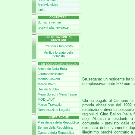
.
Archivio video
Links
.
CONTATTACI
.
Scrivici in e-mail
Iscriviti alla newsletter
.
.
PRENOTAZIONE AI
CONVEGNI
.
Prenota il tuo posto
Verifica lo stato della
.
richiesta
.
PER CONOSCERCI MEGLIO
Armando Della Bella
.
Girotondidelleidee
Brusegana: un residente ha vin
Mondo Giovani
complessivamente 800 euro al
Marco Bovo
Davide Gobbo
_________________________
Meno Sprechi Meno Tasse
MODILAUT
Chi ha pagato al Comune l’imp
Marco Travaglio
propria abitazione dal 1992 a
restituzione diventa possibil
Democrazia e Legalità
ragioni di Gino Bellon (nella
VISITA ANCHE
degli Abruzzi e residente a 
Presidenza della Repubblica
comunale - previsto dalle a
eliminato definitivamente d
Senato della Repubblica
illegittimo perché contrario 
Camera della Repubblica