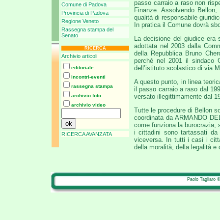
passo carraio a raso non risp
Comune di Padova
Finanze. Assolvendo Bellon, i
Provincia di Padova
qualità di responsabile giuridi
Regione Veneto
In pratica il Comune dovrà sbo
Rassegna stampa del
Senato
La decisione del giudice era 
adottata nel 2003 dalla Commis
RICERCA
della Repubblica Bruno Cherch
Archivio articoli
perché nel 2001 il sindaco G
dell’istituto scolastico di via
editoriale
incontri-eventi
A questo punto, in linea teoric
rassegna stampa
il passo carraio a raso dal 199
archivio foto
versato illegittimamente dal 1
archivio video
Tutte le procedure di Bellon 
coordinata da ARMANDO DELL
come funziona la burocrazia, 
i cittadini sono tartassati d
RICERCA AVANZATA
viceversa. In tutti i casi i ci
della moralità, della legalità e
Paolo Tagliaro