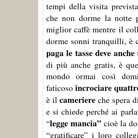
tempi della visita previst
che non dorme la notte p
miglior caffè mentre il col
dorme sonni tranquilli, è 
paga le tasse deve anche u
di più anche gratis, è qu
mondo ormai così domin
incrociare quattr
faticoso
cameriere
è il
che spera d
e si chiede perché ai par
legge mancia”
“
cioè la d
“gratificare” i loro colleg