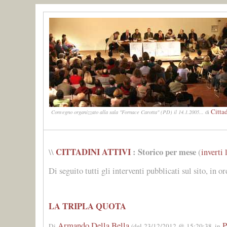
Cittad
Convegno organizzato alla sala "Fornace Carotta" (PD) il 14.1.2005...
di
CITTADINI ATTIVI
: Storico per mese
\\
(
inverti 
Di seguito tutti gli interventi pubblicati sul sito, in o
LA TRIPLA QUOTA
Armando Della Bella
P
Di
(del 23/12/2012 @ 15:20:38, in