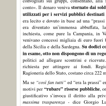
convogliati sui gruppi, consentano, alla f
stornato dai sold
conto». Il denaro veniva
utilizzati per i servizi pubblici destina
era lecito e dovuto in base ad una “prassi
era diventato un’immensa abbuffata, 
inchiesta, come pure la Campania, in V
venivano concessi migliaia di euro fuori 
Su dodici co
della Sicilia e della Sardegna.
in esame, otto non dispongono di un reg
politici ad allegare scontrini e ricevut
richiesta per attingere ai fondi. Reg
Ragioneria dello Stato, costano circa 222 mi
Ma se
“così fan tutti”
ed “era la prassi” er
“rubare” risorse pubbliche
motivi per
, o
giustificativo s’invoca il diritto alla pr
massima trasparenza -
dice Giorgio Lu