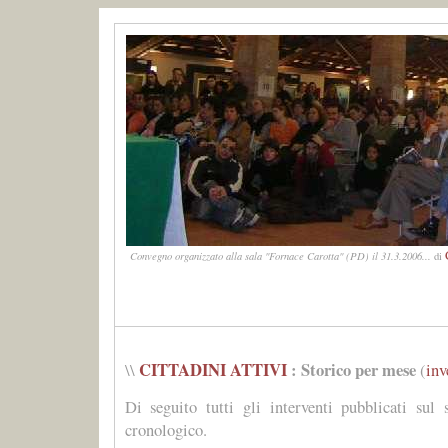
Convegno organizzato alla sala "Fornace Carotta" (PD) il 31.3.2006...
di
CITTADINI ATTIVI
: Storico per mese
\\
(
inv
Di seguito tutti gli interventi pubblicati sul 
cronologico.