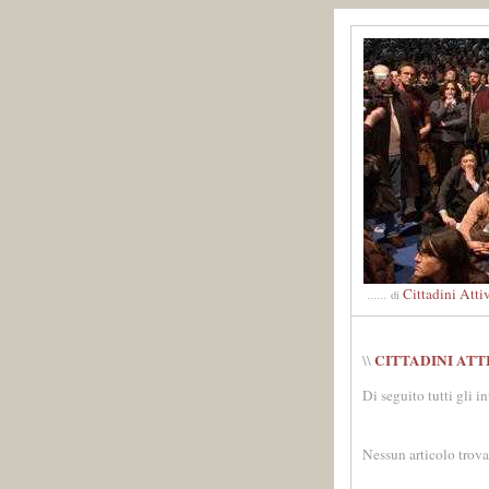
Cittadini Atti
......
di
CITTADINI ATT
\\
Di seguito tutti gli i
Nessun articolo trova