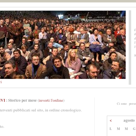
D
t
d
l
l
M
vi
IVI
: Storico per mese
(
inverti l'ordine
)
Ci sono
perso
nterventi pubblicati sul sito, in ordine cronologico.
<
agosto
to.
L
M
M
G