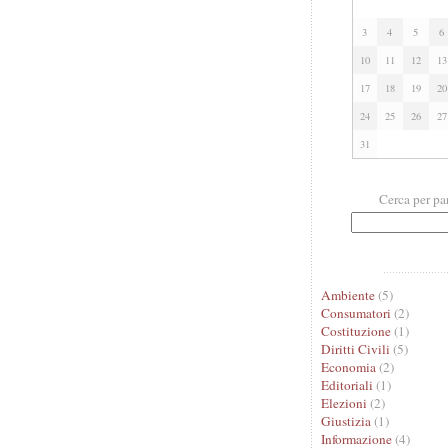
3
4
5
6
10
11
12
13
17
18
19
20
24
25
26
27
31
Cerca per pa
Ambiente
(5)
Consumatori
(2)
Costituzione
(1)
Diritti Civili
(5)
Economia
(2)
Editoriali
(1)
Elezioni
(2)
Giustizia
(1)
Informazione
(4)