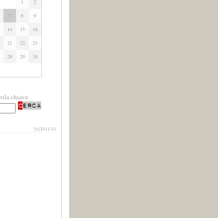
1
2
7
8
9
14
15
16
21
22
23
28
29
30
rola chiave