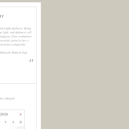
"
on't fight darkness. Bring
he light, and darkness will
isappear (Non combattere
'oscurità, porta la luce e
'oscurità scomparirà)
aharishi Mahesh Yogy
"
ne collegate
 2026
>
V
S
D