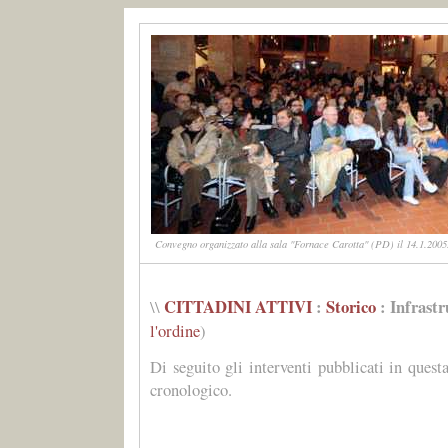
Convegno organizzato alla sala "Fornace Carotta" (PD) il 14.1.2005.
CITTADINI ATTIVI
:
Storico
: Infrastr
\\
l'ordine
)
Di seguito gli interventi pubblicati in quest
cronologico.