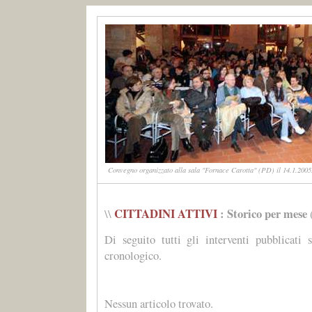
Convegno organizzato alla sala "Fornace Carotta" (PD) il 14.1.2005.
CITTADINI ATTIVI
: Storico per mese
\\
Di seguito tutti gli interventi pubblicati 
cronologico.
Nessun articolo trovato.