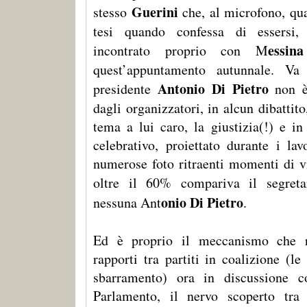
Guerini
stesso
che, al microfono, qu
tesi quando confessa di essersi,
essi
incontrato proprio con M
quest’appuntamento autunnale. Va 
Antonio Di Pietro
presidente
non è 
dagli organizzatori, in alcun dibatti
tema a lui caro, la giustizia(!) e in
celebrativo, proiettato durante i la
numerose foto ritraenti momenti di vi
oltre il 60% compariva il segreta
onio Di Pietro
nessuna Ant
.
Ed è proprio il meccanismo che re
rapporti tra partiti in coalizione (l
sbarramento) ora in discussione c
Parlamento, il nervo scoperto tr