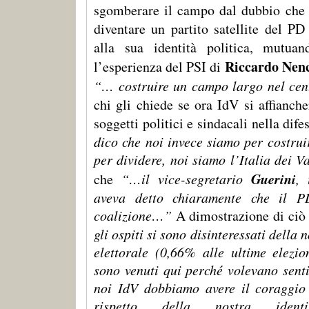
sgomberare il campo dal dubbio che 
diventare un partito satellite del PD
alla sua identità politica, mutua
Riccardo Nenc
l’esperienza del PSI di
“… costruire un campo largo nel cent
chi gli chiede se ora IdV si affianch
soggetti politici e sindacali nella dife
dico che noi invece siamo per costrui
per dividere, noi siamo l’Italia dei 
Guerini
che
“…il vice-segretario
, 
aveva detto chiaramente che il PD
coalizione…”
A dimostrazione di ciò 
gli ospiti si sono disinteressati della
elettorale (0,66% alle ultime elezio
sono venuti qui perché volevano senti
noi IdV dobbiamo avere il coraggio 
rispetto della nostra iden