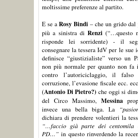
moltissime preferenze al partito.
Rosy Bindi
E se a
– che un grido dal 
Renzi
più a sinistra di
(“…questo no
risponde lei sorridente) - il seg
consegnare la tessera IdV per le sue i
definisce “giustizialiste” verso un 
non più normale per quanto non fa i
contro l’autoriciclaggio, il falso
corruzione, l’evasione fiscale ecc. ecc
Antonio Di Pietro?)
(
che oggi si dim
Messina
del Circo Massimo,
prop
invece una bella biga. La
“pasio
dichiara di prendere volentieri la te
“…faccio già parte dei centomila (
PD…”
in questo rinverdendo la rece