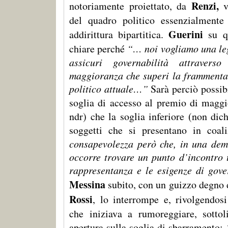
Renzi,
notoriamente proiettato, da
v
del quadro politico essenzialmente
Guerini
addirittura bipartitica.
su q
chiare perché
“… noi vogliamo una leg
assicuri governabilità attraver
maggioranza che superi la frammenta
politico attuale…”
Sarà perciò possibi
soglia di accesso al premio di magg
ndr) che la soglia inferiore (non dich
soggetti che si presentano in coal
consapevolezza però che, in una dem
occorre trovare un punto d’incontro t
rappresentanza e le esigenze di gover
Messina
subito, con un guizzo degno
Rossi
, lo interrompe e, rivolgendos
che iniziava a rumoreggiare, sottol
apertura sulla soglia di sbarramento: