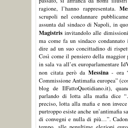
passato, si affranca da nomi illustr
Me
ragione, l’hanno rappresentata.
scrupoli nel condannare pubblicame
assunta dal sindaco di Napoli, in qu
Magistris
invitandolo alle dimissio
ma come fa un sindaco condannato 
dire ad un suo concittadino di rispett
Così come il pensiero della maggior p
in sala va all’ex europarlamentare I
Messina
non citata però da
- ora 
Commissione Antimafia europea” (così
blog de IlFattoQuotidiano.it), quan
parlando di lotta alla mafia dice 
preciso, lotta alla mafia e non invec
purtroppo esiste anche un’antimafia sal
di convegni e nulla di più…”. Cadon
tempo, alle penultime elezioni euro