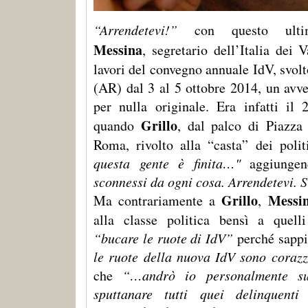
“Arrendetevi!”
con questo ult
Messina
, segretario dell’Italia dei 
lavori del convegno annuale IdV, svol
(AR) dal 3 al 5 ottobre 2014, un avv
per nulla originale. Era infatti il
Grillo
quando
, dal palco di Piazza
Roma, rivolto alla “casta” dei poli
questa gente è finita…"
aggiunge
sconnessi da ogni cosa. Arrendetevi. S
Grillo
Messi
Ma contrariamente a
,
alla classe politica bensì a quell
“bucare le ruote di IdV”
perché sapp
le ruote della nuova IdV sono cora
che
“…andrò io personalmente sul
sputtanare tutti quei delinquent