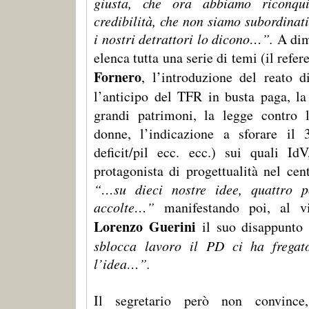
giusta, che ora abbiamo riconqui
credibilità, che non siamo subordinat
i nostri detrattori lo dicono…”.
A dim
elenca tutta una serie di temi (il refe
Fornero
, l’introduzione del reato di
l’anticipo del TFR in busta paga, la
grandi patrimoni, la legge contro l
donne, l’indicazione a sforare il
deficit/pil ecc. ecc.) sui quali Id
protagonista di progettualità nel cen
“…su dieci nostre idee, quattro p
accolte…”
manifestando poi, al vi
Lorenzo Guerini
il suo disappunto 
sblocca lavoro il PD ci ha fregat
l’idea…”.
Il segretario però non convinc