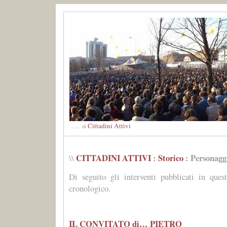
Cittadini Attivi
......
di
CITTADINI ATTIVI
:
Storico
: Personagg
\\
Di seguito gli interventi pubblicati in ques
cronologico.
IL CONVITATO di… PIETRO