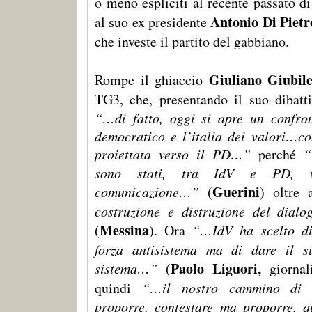
o meno espliciti al recente passato di 
Antonio Di Pietr
al suo ex presidente
che investe il partito del gabbiano.
Giuliano Giubile
Rompe il ghiaccio
TG3, che, presentando il suo dibatt
“…di fatto, oggi si apre un confron
democratico e l’italia dei valori…c
proiettata verso il PD…”
perché
“
sono stati, tra IdV e PD, va
Guerini
comunicazione…”
(
) oltre
costruzione e distruzione del dia
Messina
(
). Ora
“…IdV ha scelto di
forza antisistema ma di dare il s
Paolo Liguori,
sistema…”
(
giornal
quindi
“…il nostro cammino di q
proporre, contestare ma proporre, q