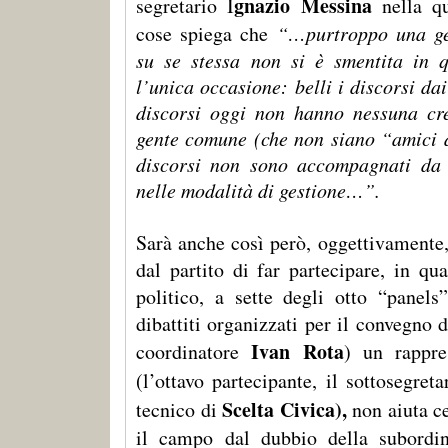
gnazio Messina
segretario I
nella qu
cose spiega che
“…purtroppo una ge
su se stessa non si è smentita in 
l’unica occasione: belli i discorsi da
discorsi oggi non hanno nessuna cre
gente comune (che non siano “amici d
discorsi non sono accompagnati da
nelle modalità di gestione…”.
Sarà anche così però, oggettivamente,
dal partito di far partecipare, in qu
politico, a sette degli otto “panels”
dibattiti organizzati per il convegno
Ivan Rota
coordinatore
) un rappre
(l’ottavo partecipante, il sottosegret
Scelta Civica),
tecnico di
non aiuta c
il campo dal dubbio della subordi