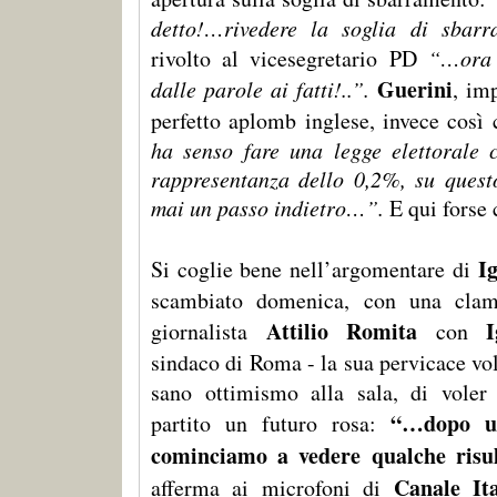
detto!…rivedere la soglia di sba
rivolto al vicesegretario PD
“…ora 
Guerini
dalle parole ai fatti!..”.
, im
perfetto aplomb inglese, invece così
ha senso fare una legge elettorale 
rappresentanza dello 0,2%, su quest
mai un passo indietro…”.
E qui forse 
I
Si coglie bene nell’argomentare di
scambiato domenica, con una clamo
Attilio Romita
giornalista
con
sindaco di Roma - la sua pervicace vo
sano ottimismo alla sala, di voler 
“…dopo u
partito un futuro rosa:
cominciamo a vedere qualche risul
Canale Ita
afferma ai microfoni di