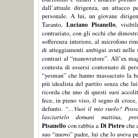
dall’attuale dirigenza, un attacco p
personale. A lui, un giovane dirige
Luciano Pisanello
Taranto,
, visibi
contrariato, con gli occhi che dimostr
sofferenza interiore, al microfono ri
di atteggiamenti ambigui avuti nelle 
contrari al “manovratore”. All’ex ma
contesta di essersi contornato di per
“yesman” che hanno massacrato la ba
più idealista del partito senza che lui
ricorda che uno di questi suoi accoliti
fece, in pieno viso, il segno di croce
defunto.
“…Vuoi il mio ruolo? Posso
lasciartelo domani mattina, prend
Pisanello
Di Pietro
con rabbia a
che 
suo “nuovo” padre, lui che lo aveva p