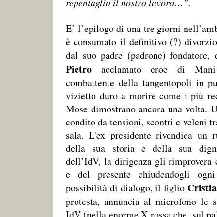
repentaglio il nostro lavoro…”.
E’ l’epilogo di una tre giorni nell’amb
è consumato il definitivo (?) divorzi
dal suo padre (padrone) fondatore, q
Pietro
acclamato eroe di Mani 
combattente della tangentopoli in pur
vizietto duro a morire come i più re
Mose dimostrano ancora una volta. U
condito da tensioni, scontri e veleni tr
sala. L'ex presidente rivendica un r
della sua storia e della sua dign
dell’IdV, la dirigenza gli rimprovera 
e del presente chiudendogli ogn
Cristia
possibilità di dialogo, il figlio
protesta, annuncia al microfono le 
IdV (nella enorme X rossa che, sul pa