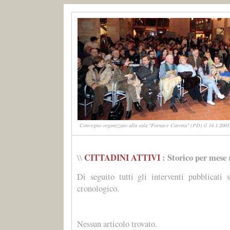
Convegno organizzato alla sala "Fornace Carotta" (PD) il 14.1.2005.
CITTADINI ATTIVI
: Storico per mese
\\
Di seguito tutti gli interventi pubblicati 
cronologico.
Nessun articolo trovato.