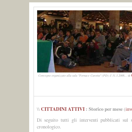
Convegno organizzato alla sala "Fornace Carotta" (PD) il 31.3.2006...
di
CITTADINI ATTIVI
: Storico per mese
\\
(
inv
Di seguito tutti gli interventi pubblicati sul 
cronologico.