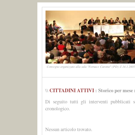
Convegno organizzato alla sala "Fornace Carotta" (PD) il 14.1.2005.
CITTADINI ATTIVI
: Storico per mese
\\
Di seguito tutti gli interventi pubblicati 
cronologico.
Nessun articolo trovato.