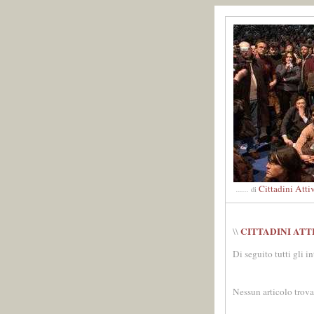
Cittadini Atti
......
di
CITTADINI ATT
\\
Di seguito tutti gli i
Nessun articolo trova