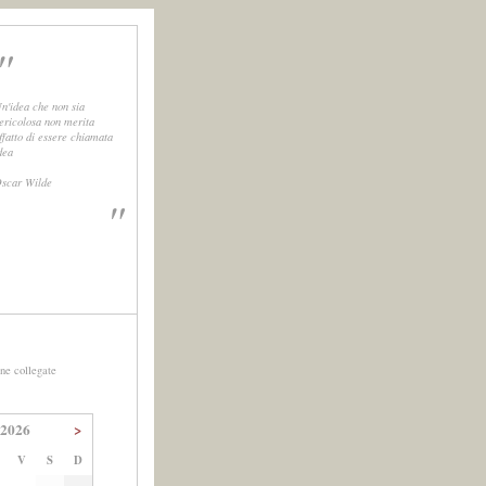
"
n'idea che non sia
ericolosa non merita
ffatto di essere chiamata
dea
scar Wilde
"
ne collegate
 2026
>
V
S
D