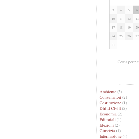
3
4
5
6
10
11
12
13
17
18
19
20
24
25
26
27
31
Cerca per pa
Ambiente
(5)
Consumatori
(2)
Costituzione
(1)
Diritti Civili
(5)
Economia
(2)
Editoriali
(1)
Elezioni
(2)
Giustizia
(1)
Informazione
(4)