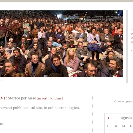
U
p
a
i
O
vi
IVI
: Storico per mese
(
inverti l'ordine
)
Ci sono
perso
nterventi pubblicati sul sito, in ordine cronologico.
<
agosto
to.
L
M
M
G