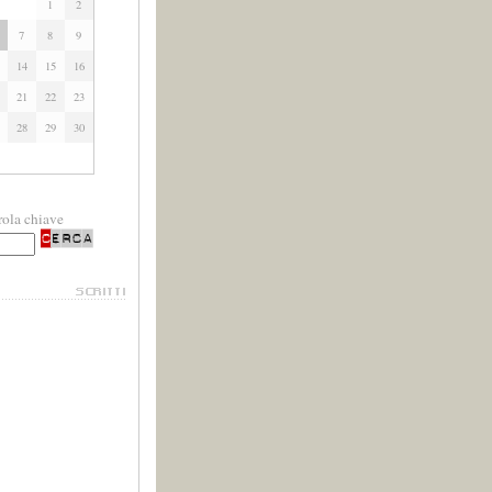
1
2
7
8
9
14
15
16
21
22
23
28
29
30
rola chiave