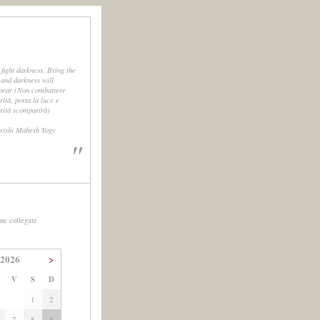
 fight darkness. Bring the
, and darkness will
pear (Non combattere
rità, porta la luce e
urità scomparirà)
rishi Mahesh Yogy
"
ne collegate
 2026
>
V
S
D
1
2
7
8
9