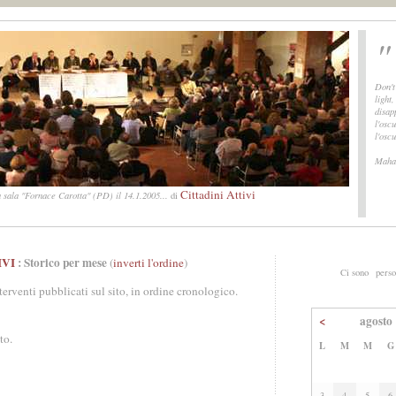
"
Don't
light
disap
l'oscu
l'osc
Maha
Cittadini Attivi
 sala "Fornace Carotta" (PD) il 14.1.2005...
di
IVI
: Storico per mese
(
inverti l'ordine
)
Ci sono
perso
nterventi pubblicati sul sito, in ordine cronologico.
<
agosto
to.
L
M
M
G
3
4
5
6