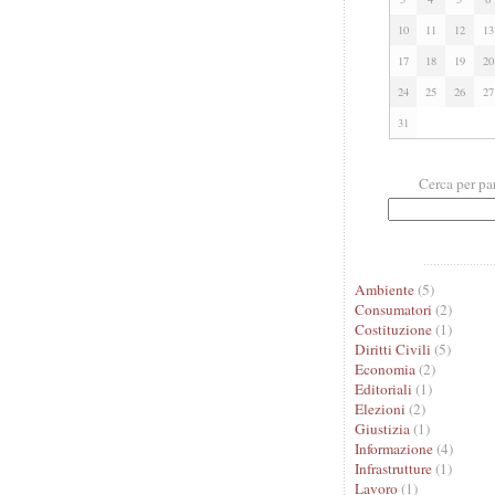
10
11
12
13
17
18
19
20
24
25
26
27
31
Cerca per pa
Ambiente
(5)
Consumatori
(2)
Costituzione
(1)
Diritti Civili
(5)
Economia
(2)
Editoriali
(1)
Elezioni
(2)
Giustizia
(1)
Informazione
(4)
Infrastrutture
(1)
Lavoro
(1)