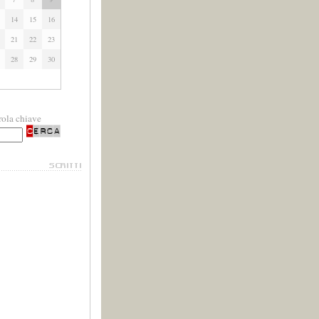
14
15
16
21
22
23
28
29
30
rola chiave