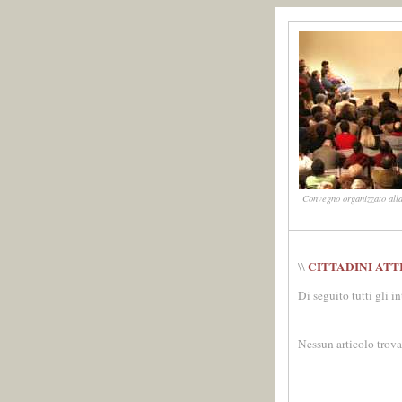
Convegno organizzato alla
CITTADINI ATT
\\
Di seguito tutti gli i
Nessun articolo trova