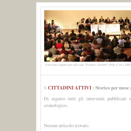
Convegno organizzato alla sala "Fornace Carotta" (PD) il 14.1.2005.
CITTADINI ATTIVI
: Storico per mese
\\
Di seguito tutti gli interventi pubblicati 
cronologico.
Nessun articolo trovato.