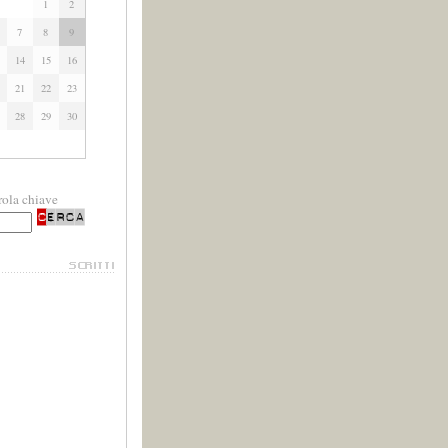
1
2
7
8
9
14
15
16
21
22
23
28
29
30
rola chiave