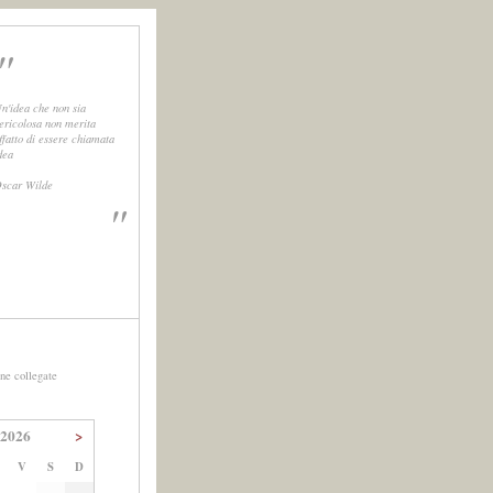
"
n'idea che non sia
ericolosa non merita
ffatto di essere chiamata
dea
scar Wilde
"
ne collegate
 2026
>
V
S
D