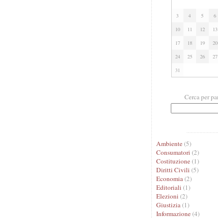
3
4
5
6
10
11
12
13
17
18
19
20
24
25
26
27
31
Cerca per pa
Ambiente
(5)
Consumatori
(2)
Costituzione
(1)
Diritti Civili
(5)
Economia
(2)
Editoriali
(1)
Elezioni
(2)
Giustizia
(1)
Informazione
(4)