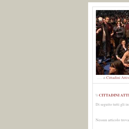
Cittadini Atti
......
di
CITTADINI ATT
\\
Di seguito tutti gli i
Nessun articolo trova