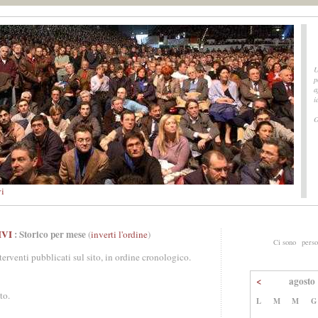
U
p
a
i
O
vi
IVI
: Storico per mese
(
inverti l'ordine
)
Ci sono
perso
nterventi pubblicati sul sito, in ordine cronologico.
<
agosto
to.
L
M
M
G