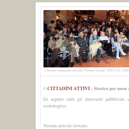
Convegno organizzato alla sala "Fornace Carotta" (PD) il 14.1.2005.
CITTADINI ATTIVI
: Storico per mese
\\
Di seguito tutti gli interventi pubblicati 
cronologico.
Nessun articolo trovato.