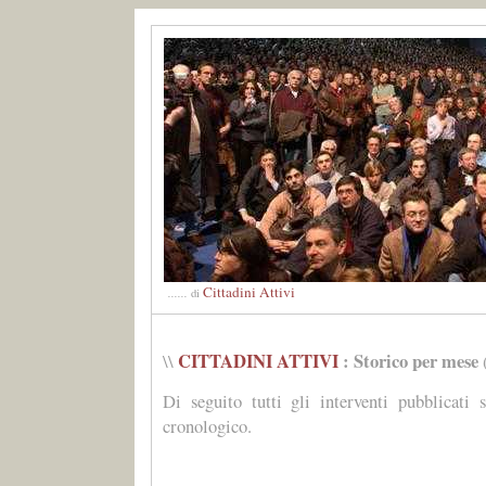
Cittadini Attivi
......
di
CITTADINI ATTIVI
: Storico per mese
\\
Di seguito tutti gli interventi pubblicati 
cronologico.