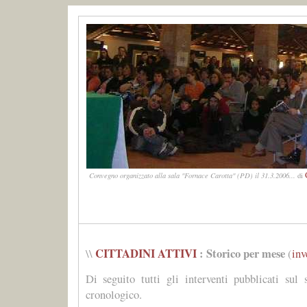
Convegno organizzato alla sala "Fornace Carotta" (PD) il 31.3.2006...
di
CITTADINI ATTIVI
: Storico per mese
\\
(
inv
Di seguito tutti gli interventi pubblicati sul 
cronologico.