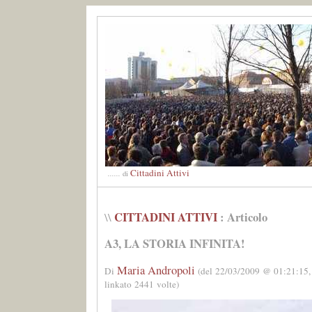
Cittadini Attivi
......
di
CITTADINI ATTIVI
: Articolo
\\
A3, LA STORIA INFINITA!
Maria Andropoli
Di
(del 22/03/2009 @ 01:21:15,
linkato 2441 volte)