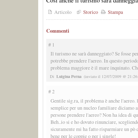
Così anche il turismo sarà danneggi
Articolo
Storico
Stampa
Commenti
# 1
Il turismo ne sarà danneggiato? Se fosse per 
potrebbe prendere l'aereo. In questo periodo 
problema maggiore è il mare inquinato. Ch
Luigina Perna
Di
(inviato il 12/07/2009 @ 21:26
# 2
Gentile sig.ra, il problema è anche l'aereo. 
semplice per un nucleo familiare diciamo a
persone prendere l'aereo? Non ha idea di qu
Beh..io si e ho dovuto rinunciare, sceglien
sicuramente mi ha fatto risparmiare un pò d
bene per le coppie o per i single!