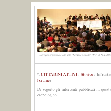
Convegno organizzato alla sala "Fornace Carotta" (PD) il 14.1.2005.
CITTADINI ATTIVI
:
Storico
: Infrastr
\\
l'ordine
)
Di seguito gli interventi pubblicati in quest
cronologico.