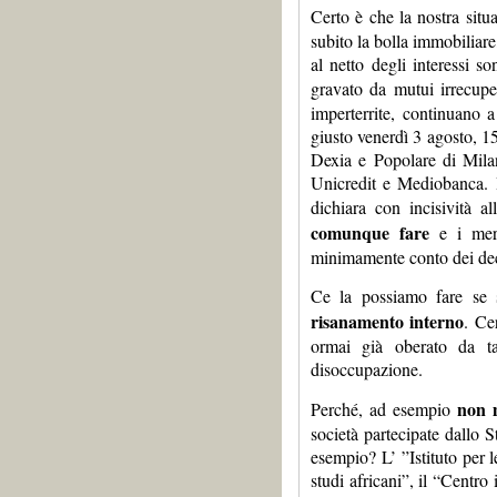
Certo è che la nostra sit
subito la bolla immobiliare
al netto degli interessi 
gravato da mutui irrecuper
imperterrite, continuano a
giusto venerdì 3 agosto, 1
Dexia e Popolare di Mila
Unicredit e Mediobanca. I
dichiara con incisività a
comunque fare
e i merc
minimamente conto dei dec
Ce la possiamo fare se
risanamento interno
. Ce
ormai già oberato da ta
disoccupazione.
non m
Perché, ad esempio
società partecipate dallo 
esempio? L’ ”Istituto per 
studi africani”, il “Centr