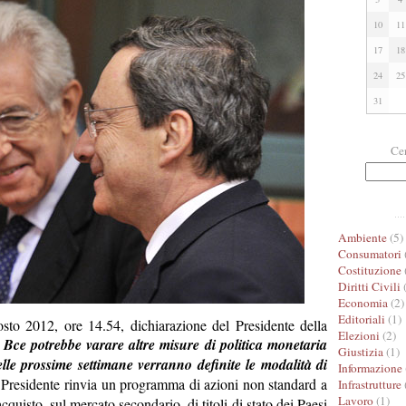
10
11
17
18
24
25
31
Cer
Ambiente
(5)
Consumatori
Costituzione
Diritti Civili
(
Economia
(2)
Editoriali
(1)
osto 2012, ore 14.54, dichiarazione del Presidente della
Elezioni
(2)
Bce potrebbe varare altre misure di politica monetaria
Giustizia
(1)
le prossime settimane verranno definite le modalità di
Informazione
l Presidente rinvia un programma di azioni non standard a
Infrastrutture
Lavoro
(1)
cquisto, sul mercato secondario, di titoli di stato dei Paesi