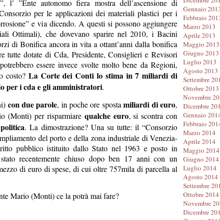
ia”, l’ ”Ente autonomo fiera mostra dell’ascensione di
Gennaio 201
Consorzio per le applicazioni dei materiali plastici per i
Febbraio 201
orrosione” e via dicendo. A questi si possono aggiungere
Marzo 2013
ali Ottimali), che dovevano sparire nel 2010, i Bacini
Aprile 2013
rzi di Bonifica ancora in vita a ottant’anni dalla bonifica
Maggio 2013
Giugno 2013
re tutte dotate di Cda, Presidente, Consiglieri e Revisori
Luglio 2013
i potrebbero essere invece svolte molto bene da Regioni,
Agosto 2013
La Corte dei Conti lo stima in 7 miliardi di
ro costo?
Settembre 20
lo per i cda e gli amministratori
.
Ottobre 2013
Novembre 20
con due parole
miliardi di euro
hi)
, in poche ore sposta
,
Dicembre 20
qualche euro
rio (Monti) per risparmiare
, si scontra con
Gennaio 201
Febbraio 201
politica
. La dimostrazione? Una su tutte: il “Consorzio
Marzo 2014
ampliamento del porto e della zona industriale di Venezia-
Aprile 2014
itto pubblico istituito dallo Stato nel 1963 e posto in
Maggio 2014
 stato recentemente chiuso dopo ben 17 anni con un
Giugno 2014
ezzo di euro di spese, di cui oltre 757mila di parcella al
Luglio 2014
Agosto 2014
Settembre 20
Ottobre 2014
nte Mario (Monti) ce la potrà mai fare?
Novembre 20
Dicembre 20