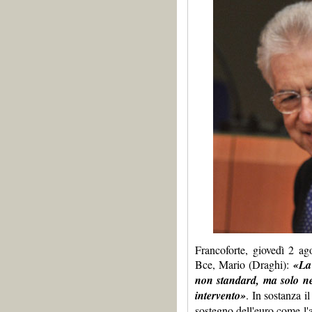
Francoforte, giovedì 2 ag
Bce, Mario (Draghi):
«La 
non standard, ma solo nel
intervento»
. In sostanza i
sostegno dell'euro come l'a