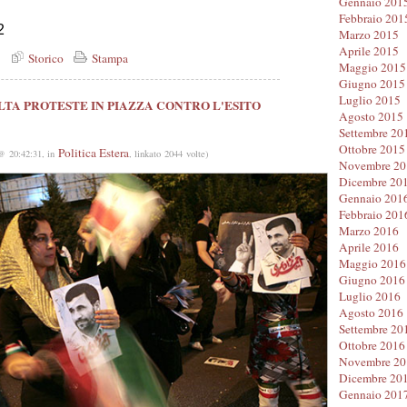
Gennaio 201
Febbraio 201
2
Marzo 2015
Aprile 2015
)
Storico
Stampa
Maggio 2015
Giugno 2015
Luglio 2015
OLTA PROTESTE IN PIAZZA CONTRO L'ESITO
Agosto 2015
Settembre 20
Ottobre 2015
Politica Estera
@ 20:42:31, in
, linkato 2044 volte)
Novembre 20
Dicembre 20
Gennaio 201
Febbraio 201
Marzo 2016
Aprile 2016
Maggio 2016
Giugno 2016
Luglio 2016
Agosto 2016
Settembre 20
Ottobre 2016
Novembre 20
Dicembre 20
Gennaio 201