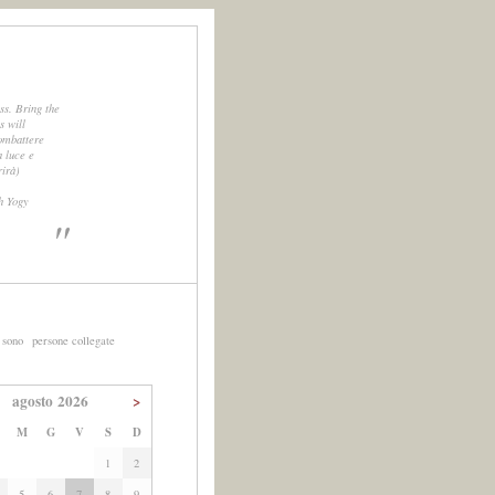
ss. Bring the
s will
ombattere
a luce e
rirà)
h Yogy
"
 sono
persone collegate
agosto 2026
>
M
G
V
S
D
1
2
5
6
7
8
9