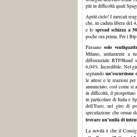
più in difficoltà quali Spag
Apriti cielo! I mercati re
che, in caduta libera del 
spread schizza a 5
e lo
poche ora prima. Per i Btp
solo ventiquatt
Passano
Milano, unitamente a tu
differenziale BTP/Bund s
6,04%. Incredibile. Nel g
un’escursione d
segnando
le attese e le reazioni pe
annunciato, così come si a
in difficoltà, il prospettat
in particolare di Italia e S
dell’Euro, nel giro di po
speculazione che ormai d
trovare un’unità di inten
La novità è che il Consig