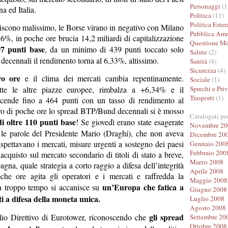
Personaggi
(1
na ed Italia.
Politica
(11)
Politica Ester
agiscono malissimo, le Borse virano in negativo con Milano
Pubblica Amm
4,6%, in poche ore brucia 14,2 miliardi di capitalizzazione
Questione Mo
07 punti base
, da un minimo di 439 punti toccato solo
Salute
(2)
 decennali il rendimento torna al 6,33%, altissimo.
Sanità
(4)
Sicurezza
(4)
ro ore
e il clima dei mercati cambia repentinamente.
Sociale
(1)
tte le altre piazze europee, rimbalza a +6,34% e il
Sprechi e Priv
Trasporti
(1)
cende fino a 464 punti con un tasso di rendimento al
iro di poche ore lo spread BTP/Bund decennali si è mosso
Catalogati pe
i oltre 110 punti base
! Se giovedì erano state esagerate
Novembre 20
r le parole del Presidente Mario (Draghi), che non aveva
Dicembre 20
spettavano i mercati, misure urgenti a sostegno dei paesi
Gennaio 200
Febbraio 200
o acquisto sul mercato secondario di titoli di stato a breve,
Marzo 2008
pagna, quale strategia a corto raggio a difesa dell’integrità
Aprile 2008
che ore agita gli operatori e i mercati e raffredda la
Maggio 2008
un’Europa che fatica a
a troppo tempo si accanisce su
Giugno 2008
ti a difesa della moneta unica.
Luglio 2008
Agosto 2008
gli spread
lio Direttivo di Eurotower, riconoscendo che
Settembre 20
Ottobre 2008