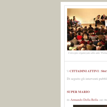
Convegno organizzato alla sala "Forna
CITTADINI ATTIVI
:
Stor
\\
Di seguito gli interventi pubbl
SUPER MARIO
Armando Della Bella
Di
(del 08