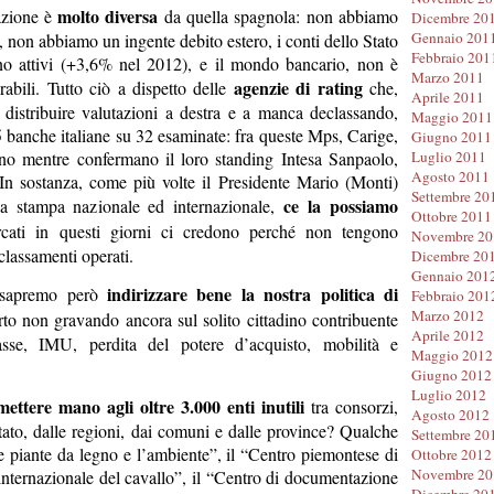
molto diversa
uazione è
da quella spagnola: non abbiamo
Dicembre 20
Gennaio 201
, non abbiamo un ingente debito estero, i conti dello Stato
Febbraio 201
sono attivi (+3,6% nel 2012), e il mondo bancario, non è
Marzo 2011
agenzie di rating
abili. Tutto ciò a dispetto delle
che,
Aprile 2011
 distribuire valutazioni a destra e a manca declassando,
Maggio 2011
5 banche italiane su 32 esaminate: fra queste Mps, Carige,
Giugno 2011
no mentre confermano il loro standing Intesa Sanpaolo,
Luglio 2011
Agosto 2011
n sostanza, come più volte il Presidente Mario (Monti)
Settembre 20
ce la possiamo
lla stampa nazionale ed internazionale,
Ottobre 2011
ati in questi giorni ci credono perché non tengono
Novembre 20
lassamenti operati.
Dicembre 20
Gennaio 201
indirizzare bene la nostra politica di
 sapremo però
Febbraio 201
Marzo 2012
rto non gravando ancora sul solito cittadino contribuente
Aprile 2012
sse, IMU, perdita del potere d’acquisto, mobilità e
Maggio 2012
Giugno 2012
Luglio 2012
ettere mano agli oltre 3.000 enti inutili
tra consorzi,
Agosto 2012
Stato, dalle regioni, dai comuni e dalle province? Qualche
Settembre 20
le piante da legno e l’ambiente”, il “Centro piemontese di
Ottobre 2012
Novembre 20
o internazionale del cavallo”, il “Centro di documentazione
Dicembre 20