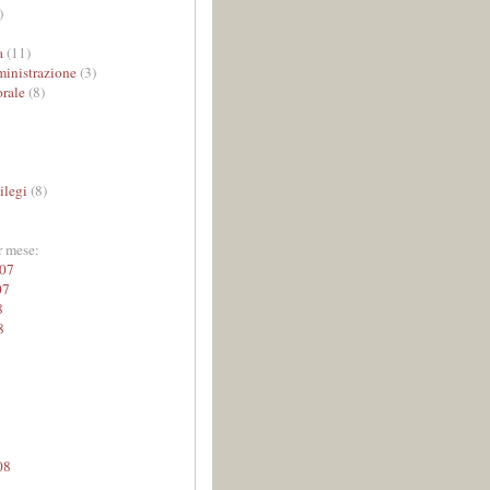
)
a
(11)
inistrazione
(3)
rale
(8)
ilegi
(8)
r mese:
07
07
8
8
08