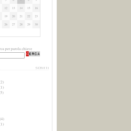
12
13
14
15
16
19
20
21
22
23
26
27
28
29
30
ca per parola chiave
(2)
(1)
5)
(4)
(1)