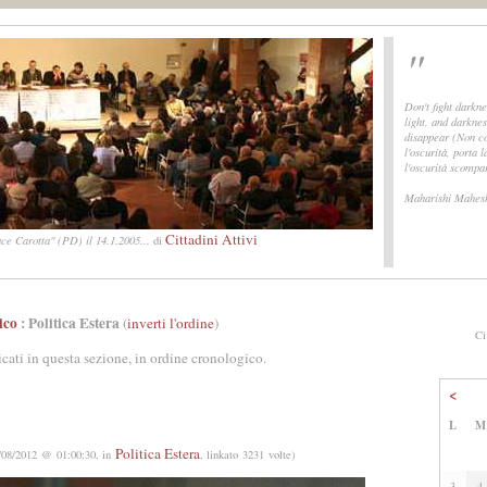
"
Don't fight darkne
light, and darknes
disappear (Non c
l'oscurità, porta l
l'oscurità scompa
Maharishi Mahes
Cittadini Attivi
ce Carotta" (PD) il 14.1.2005...
di
ico
: Politica Estera
(
inverti l'ordine
)
Ci
icati in questa sezione, in ordine cronologico.
<
L
M
Politica Estera
/08/2012 @ 01:00:30, in
, linkato 3231 volte)
3
4