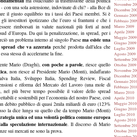
fondamentali
ma ostacolano la trasmissione della politica
Novembre 20
- con una sola astensione, indovinate di chi? - alla Bce di
Dicembre 20
are il giusto equilibrio tra i tassi dei Paesi membri. Si è
Gennaio 200
li investitori ipotizzano che l’euro si frantumi e che i
Febbraio 200
ssere rimborsati in valute nazionali più forti al nord
Marzo 2009
Aprile 2009
sud d’Europa. Da qui la penalizzazione, in spread, per i
Maggio 2009
ma esiste una
erciò un problema interno al singolo Paese
Giugno 2009
 spread che va azzerata
perché prodotta dall'idea che
Luglio 2009
 essa stessa di accelerarne la fine.
Agosto 2009
Settembre 20
con poche a parole
dente Mario (Draghi),
, riesce quello
Ottobre 2009
Novembre 20
tica
, non riesce al Presidente Mario (Monti), indaffarato
Dicembre 20
lva Italia, Sviluppo Italia, Spending Review, Fiscal
Gennaio 201
ensioni e riforma del Mercato del Lavoro (una mole di
Febbraio 201
e, nel più breve tempo possibile il valore dello spread
Marzo 2010
ttabili e sostenibili per l’economia del nostro Paese, così
Aprile 2010
n debito pubblico di quasi 2mila miliardi di euro (123%
Maggio 2010
Giugno 2010
esso la dice lunga su quello che da tempo Mario (Monti)
Luglio 2010
trategia unica ed una volontà politica comune europea
Agosto 2010
alla speculazione internazionale
. Il discorso di Mario
Settembre 20
nze sui mercati ne sono la prova.
Ottobre 2010
Novembre 20