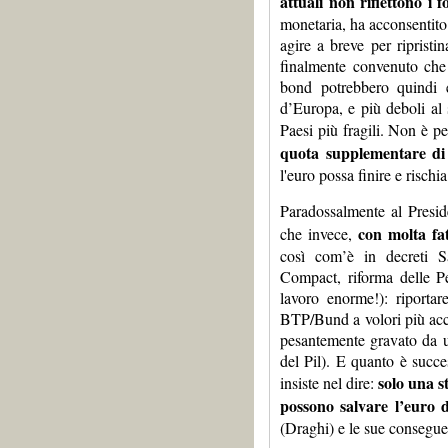
attuali non riflettono i 
monetaria, ha acconsentito 
agire a breve per ripristin
finalmente convenuto che g
bond potrebbero quindi e
d’Europa, e più deboli al 
Paesi più fragili. Non è p
quota supplementare di
l'euro possa finire e rischia
Paradossalmente al Presi
con molta fa
che invece,
così com’è in decreti Sa
Compact, riforma delle P
lavoro enorme!): riportar
BTP/Bund a volori più acce
pesantemente gravato da u
del Pil). E quanto è succ
solo una s
insiste nel dire:
possono salvare l’euro d
(Draghi) e le sue consegue