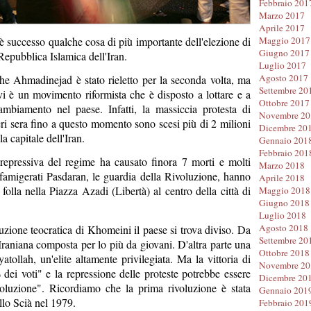
Febbraio 201
Marzo 2017
Aprile 2017
 successo qualche cosa di più importante dell'elezione di
Maggio 2017
Giugno 2017
Repubblica Islamica dell'Iran.
Luglio 2017
Agosto 2017
he Ahmadinejad è stato rieletto per la seconda volta, ma
Settembre 20
i è un movimento riformista che è disposto a lottare e a
Ottobre 2017
ambiamento nel paese. Infatti, la massiccia protesta di
Novembre 20
ri sera fino a questo momento sono scesi più di 2 milioni
Dicembre 20
la capitale dell'Iran.
Gennaio 201
Febbraio 201
repressiva del regime ha causato finora 7 morti e molti
Marzo 2018
 i famigerati Pasdaran, le guardia della Rivoluzione, hanno
Aprile 2018
folla nella Piazza Azadi (Libertà) al centro della città di
Maggio 2018
Giugno 2018
Luglio 2018
Agosto 2018
luzione teocratica di Khomeini il paese si trova diviso. Da
Settembre 20
 Iraniana composta per lo più da giovani. D'altra parte una
Ottobre 2018
yatollah, un'elite altamente privilegiata. Ma la vittoria di
Novembre 20
ei voti" e la repressione delle proteste potrebbe essere
Dicembre 20
ivoluzione". Ricordiamo che la prima rivoluzione è stata
Gennaio 201
llo Scià nel 1979.
Febbraio 201