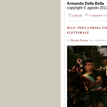
Armando Della Bella
copyright © agosto 201
(p)Link
Commenti
(0
IRAN : PER LA PRIMA V
ELETTORALE
Shorsh Surme
Di
(del 17/06/2009 