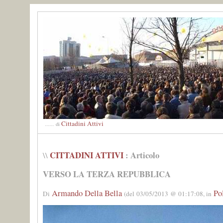
Cittadini Attivi
......
di
CITTADINI ATTIVI
: Articolo
\\
VERSO LA TERZA REPUBBLICA
Armando Della Bella
Pol
Di
(del 03/05/2013 @ 01:17:08, in