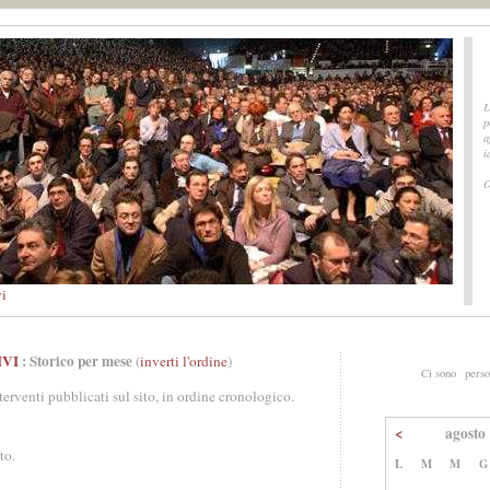
U
p
a
i
O
vi
IVI
: Storico per mese
(
inverti l'ordine
)
Ci sono
perso
nterventi pubblicati sul sito, in ordine cronologico.
<
agosto
to.
L
M
M
G