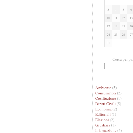
3
4
5
6
10
11
12
13
17
18
19
20
24
25
26
27
31
Cerca per pa
Ambiente
(5)
Consumatori
(2)
Costituzione
(1)
Diritti Civili
(5)
Economia
(2)
Editoriali
(1)
Elezioni
(2)
Giustizia
(1)
Informazione
(4)