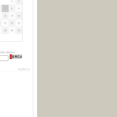
1
2
7
8
9
14
15
16
21
22
23
28
29
30
rola chiave