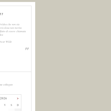
"
n'idea che non sia
ericolosa non merita
ffatto di essere chiamata
dea
scar Wilde
"
ne collegate
 2026
>
V
S
D