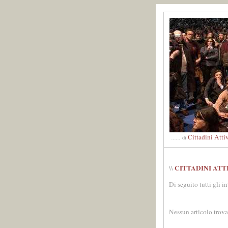
Cittadini Atti
......
di
CITTADINI ATT
\\
Di seguito tutti gli i
Nessun articolo trova