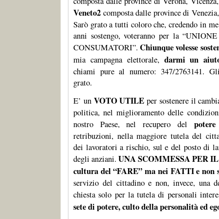
composta dalle province di Verona, Vicenza
Veneto2
composta dalle province di Venezia,
Sarò grato a tutti coloro che, credendo in me
anni sostengo, voteranno per la “UN
Chiunque volesse soste
CONSUMATORI”.
darmi un aiut
mia campagna elettorale,
chiami pure al numero: 347/2763141. Gl
grato.
VOTO UTILE
E’ un
per sostenere il cambi
politica, nel miglioramento delle condizion
potere
nostro Paese, nel recupero del
retribuzioni, nella maggiore tutela del cit
dei lavoratori a rischio, sul e del posto di la
UNA SCOMMESSA PER I
degli anziani.
cultura del “FARE” ma nei FATTI e non
servizio del cittadino e non, invece, una 
chiesta solo per la tutela di personali inter
sete di potere, culto della personalità ed e