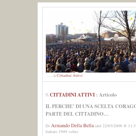
Cittadini Attivi
......
di
CITTADINI ATTIVI
: Articolo
\\
IL PERCHE’ DI UNA SCELTA CORAG
PARTE DEL CITTADINO…
Armando Della Bella
Di
(del 22/03/2008 @ 11:3
linkato 1949 volte)