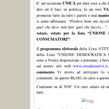
UNICA
E’ un’occasione
per dare voce a chi 
V
dire ed il fare, in politica, fa un vero
mante
promesse fatte da tutti i partiti e mai
si sente affermare: “
Predica bene ma razz
quel che dico, non fate quel che faccio…”.
votare, votate per la lista “UNIO
CONSUMATORI”
!
programma elettorale
Il
della Lista “CIT
della Lista “UNIONE DEMOCRATIC
sono a Vostra disposizione e potranno, a brev
sul nostro sito web
www.cittadiniattivi.it
commento
Vi invito ad utilizzare lo s
commenti, su questo BLOG, in calce a questa 
Contiamo su di VOI!
Un caro saluto ed un
tutti.