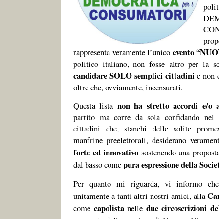
pol
DE
CON
pr
evento “NU
rappresenta veramente l’unico
politico italiano, non fosse altro per la s
candidare SOLO semplici cittadini
e non e
oltre che, ovviamente, incensurati.
non ha stretto accordi e/o a
Questa lista
partito ma corre da sola confidando nel 
cittadini che, stanchi delle solite prome
manfrine preelettorali, desiderano verame
forte ed innovativo
sostenendo una proposta
pura espressione della Socie
dal basso come
Per quanto mi riguarda, vi informo c
Cam
unitamente a tanti altri nostri amici, alla
capolista
due circoscrizioni d
come
nelle