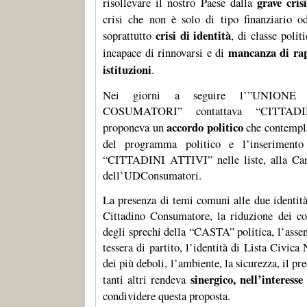
grave cris
risollevare il nostro Paese dalla
crisi che non è solo di tipo finanziario
crisi di identità
soprattutto
, di classe poli
mancanza di rap
incapace di rinnovarsi e di
istituzioni
.
Nei giorni a seguire l’”UNION
COSUMATORI” contattava “CITTAD
accordo politico
proponeva un
che contempla
del programma politico e l’inserimento
“CITTADINI ATTIVI” nelle liste, alla Cam
dell’UDConsumatori.
La presenza di temi comuni alle due identità 
Cittadino Consumatore, la riduzione dei cos
degli sprechi della “CASTA” politica, l’assen
tessera di partito, l’identità di Lista Civica 
dei più deboli, l’ambiente, la sicurezza, il pre
sinergico, nell’intere
tanti altri rendeva
condividere questa proposta.