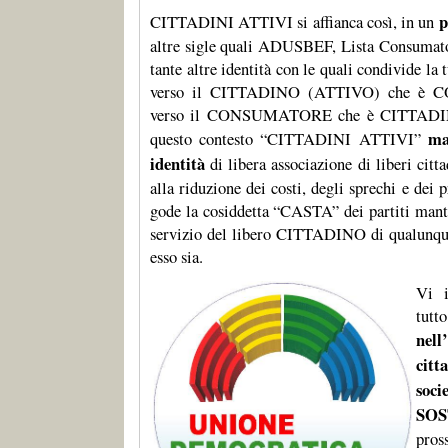
p
CITTADINI ATTIVI si affianca così, in un
altre sigle quali ADUSBEF, Lista Consum
tante altre identità con le quali condivide la 
verso il CITTADINO (ATTIVO) che è
verso il CONSUMATORE che è CITTADI
ma
questo contesto “CITTADINI ATTIVI”
identità
di libera associazione di liberi citt
alla riduzione dei costi, degli sprechi e dei p
gode la cosiddetta “CASTA” dei partiti man
servizio del libero CITTADINO di qualunque
esso sia.
Vi 
tut
nel
cit
soc
SO
pro