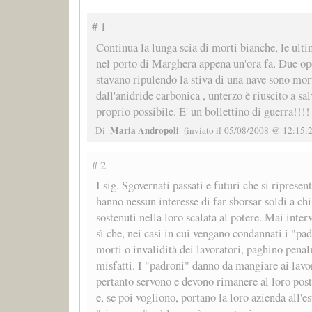
# 1
Continua la lunga scia di morti bianche, le ulti
nel porto di Marghera appena un'ora fa. Due op
stavano ripulendo la stiva di una nave sono morti
dall'anidride carbonica , unterzo è riuscito a sa
proprio possibile. E' un bollettino di guerra!!!!
Maria Andropoli
Di
(inviato il 05/08/2008 @ 12:15:2
# 2
I sig. Sgovernati passati e futuri che si riprese
hanno nessun interesse di far sborsar soldi a chi
sostenuti nella loro scalata al potere. Mai inter
sì che, nei casi in cui vengano condannati i "pa
morti o invalidità dei lavoratori, paghino penal
misfatti. I "padroni" danno da mangiare ai lavo
pertanto servono e devono rimanere al loro po
e, se poi vogliono, portano la loro azienda all'es