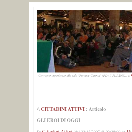
Convegno organizzato alla sala "Fornace Carotta" (PD) il 31.3.2006...
di
CITTADINI ATTIVI
: Articolo
\\
GLI EROI DI OGGI
Cittadini Attivi
Dir
Di
(del 22/12/2007 @ 02:28:00, in