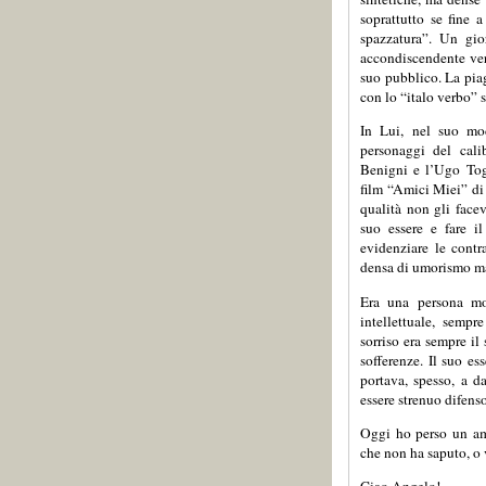
soprattutto se fine 
spazzatura”. Un gior
accondiscendente verso
suo pubblico. La pia
con lo “italo verbo” 
In Lui, nel suo mod
personaggi del cali
Benigni e l’Ugo Togn
film “Amici Miei” di
qualità non gli facev
suo essere e fare il
evidenziare le contr
densa di umorismo ma
Era una persona mo
intellettuale, sempre
sorriso era sempre il
sofferenze. Il suo es
portava, spesso, a d
essere strenuo difens
Oggi ho perso un ami
che non ha saputo, o 