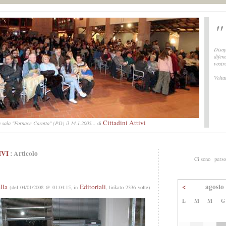
"
Disap
difen
vostro
Volta
Cittadini Attivi
 sala "Fornace Carotta" (PD) il 14.1.2005...
di
IVI
: Articolo
Ci sono
perso
<
agosto
lla
Editoriali
(del 04/01/2008 @ 01:04:15, in
, linkato 2336 volte)
L
M
M
G