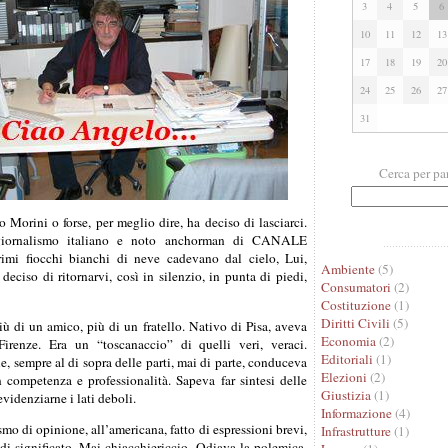
3
4
5
6
10
11
12
13
17
18
19
20
24
25
26
27
31
Cerca per pa
 Morini o forse, per meglio dire, ha deciso di lasciarci.
 giornalismo italiano e noto anchorman di CANALE
imi fiocchi bianchi di neve cadevano dal cielo, Lui,
Ambiente
(5)
eciso di ritornarvi, così in silenzio, in punta di piedi,
Consumatori
(2)
Costituzione
(1)
Diritti Civili
(5)
più di un amico, più di un fratello. Nativo di Pisa, aveva
Economia
(2)
irenze. Era un “toscanaccio” di quelli veri, veraci.
Editoriali
(1)
le, sempre al di sopra delle parti, mai di parte, conduceva
Elezioni
(2)
 competenza e professionalità. Sapeva far sintesi delle
Giustizia
(1)
videnziarne i lati deboli.
Informazione
(4)
smo di opinione, all’americana, fatto di espressioni brevi,
Infrastrutture
(1)
di significato. Mai chiacchiericcio. Odiava la polemica,