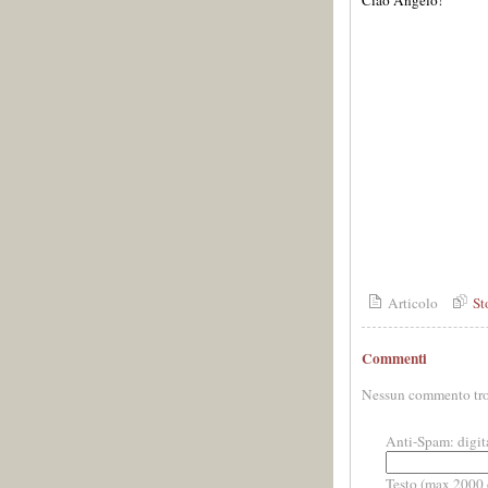
Ciao Angelo!
Articolo
St
Commenti
Nessun commento tro
Anti-Spam: digit
Testo (max 2000 c