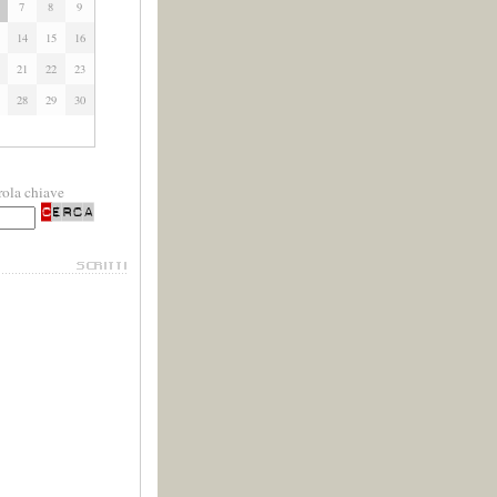
7
8
9
14
15
16
21
22
23
28
29
30
rola chiave