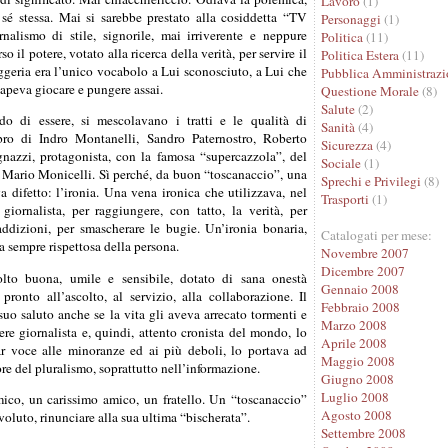
Lavoro
(1)
a sé stessa. Mai si sarebbe prestato alla cosiddetta “TV
Personaggi
(1)
nalismo di stile, signorile, mai irriverente e neppure
Politica
(11)
 il potere, votato alla ricerca della verità, per servire il
Politica Estera
(11)
ggeria era l’unico vocabolo a Lui sconosciuto, a Lui che
Pubblica Amministrazi
sapeva giocare e pungere assai.
Questione Morale
(8)
Salute
(2)
o di essere, si mescolavano i tratti e le qualità di
Sanità
(4)
bro di Indro Montanelli, Sandro Paternostro, Roberto
Sicurezza
(4)
azzi, protagonista, con la famosa “supercazzola”, del
Sociale
(1)
 Mario Monicelli. Sì perché, da buon “toscanaccio”, una
Sprechi e Privilegi
(8)
a difetto: l’ironia. Una vena ironica che utilizzava, nel
Trasporti
(1)
 giornalista, per raggiungere, con tatto, la verità, per
addizioni, per smascherare le bugie. Un’ironia bonaria,
Catalogati per mese:
 sempre rispettosa della persona.
Novembre 2007
Dicembre 2007
lto buona, umile e sensibile, dotato di sana onestà
Gennaio 2008
 pronto all’ascolto, al servizio, alla collaborazione. Il
Febbraio 2008
 suo saluto anche se la vita gli aveva arrecato tormenti e
Marzo 2008
sere giornalista e, quindi, attento cronista del mondo, lo
Aprile 2008
ar voce alle minoranze ed ai più deboli, lo portava ad
Maggio 2008
ore del pluralismo, soprattutto nell’informazione.
Giugno 2008
Luglio 2008
co, un carissimo amico, un fratello. Un “toscanaccio”
Agosto 2008
voluto, rinunciare alla sua ultima “bischerata”.
Settembre 2008