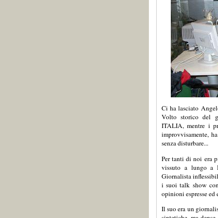
Ci ha lasciato Angelo
Volto storico del
ITALIA, mentre i pr
improvvisamente, ha d
senza disturbare...
Per tanti di noi era 
vissuto a lungo a F
Giornalista inflessibi
i suoi talk show con
opinioni espresse ed e
Il suo era un giornali
sintetiche, ma dense 