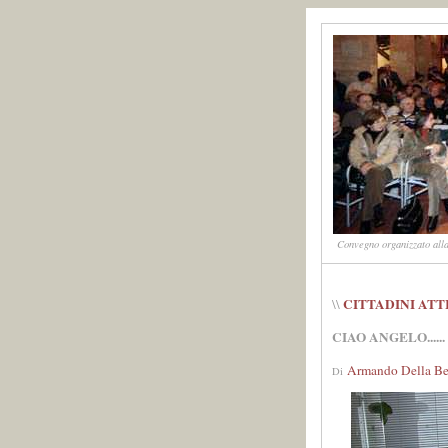
Convegno organizzato alla
CITTADINI ATT
\\
CIAO ANGELO......
Armando Della Be
Di