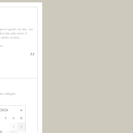
provo quello che dite, ma
derò fino alla morte il
 diritto di dirlo...
ire
"
ne collegate
 2026
>
V
S
D
1
2