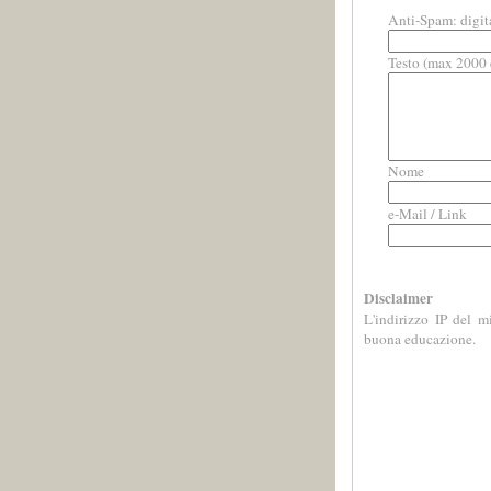
Anti-Spam: digit
Testo (max 2000 c
Nome
e-Mail / Link
Disclaimer
L'indirizzo IP del m
buona educazione.