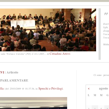
"
Don't
light
disap
l'oscu
l'osc
Maha
Cittadini Attivi
 sala "Fornace Carotta" (PD) il 14.1.2005...
di
IVI
: Articolo
Ci sono
perso
 PARLAMENTARE
<
agosto
lla
Sprechi e Privilegi
(del 25/03/2009 @ 01:37:36, in
,
L
M
M
G
3
4
5
6