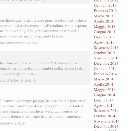
Gennaio 2013
Febbraio 2013
Marzo 2013
er dimostrare il disinteresse quasi assoluto della classe
Aprile 2013
ssume solo ed esclusivamente all'arraffare denaro a piene
Maggio 2013
ne dei doveri. Questa gente dovrebbe sparire dalla
Giugno 2013
rnare a lavorare magari zappando la terra.
Luglio 2013
Agosto 2013
ato il 05/06/2009 @ 10:24:52)
Settembre 2013
Ottobre 2013
Novembre 2013
a allora perchè e per chi votare?? Abbiamo fatto
Dicembre 2013
ni,scioperi,proteste....non cambia nulla, nè con la dx
Gennaio 2014
otare è sbagliato ,ma ......
Febbraio 2014
Marzo 2014
o il 05/06/2009 @ 13:07:15)
Aprile 2014
Maggio 2014
Giugno 2014
Luglio 2014
la anzi si va sempre peggio, la cosa che si è persa non
Agosto 2014
, ma penso sia l'Italia stessa. Quei principi che tanti di
Settembre 2014
siamo chiamare furbacchioni decantano sono solo
Ottobre 2014
olo che democraticamente le cose possano cambiare.
Novembre 2014
/06/2009 @ 18:32:57)
Dicembre 2014