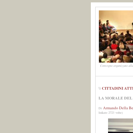
Convegno organizzato alla
CITTADINI ATT
\\
LA MORALE DEL
Armando Della Be
Di
linkato 2723 volte)