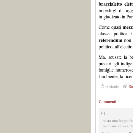
braccialetto elet
impedirgli di fugg
in giudicato in Par
mezz
Come quasi
classe politica 
referendum
non s
politico, all'elect
Ma, scusate la b
precari, gli indige
famiglie numerose,
l'ambiente, la rice
Articolo
St
Commenti
# 1
basta una legge ch
mancano invece del
Giovanni scarcella
Di