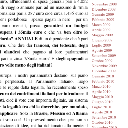
uro, all'indennità di spese generali pari a 4.052
Novembre 2008
à di viaggio annuale pari ad un massimo di 4mila
Dicembre 2008
iornaliera pari a 287 euro cioè circa 1.435 euro al
Gennaio 2009
er i portaborse - spesso pagati in nero – per un
Febbraio 2009
Marzo 2009
possa garantirsi un budget
 euro mensili,
Aprile 2009
pera i 35mila euro
ben oltre lo
e che va
Maggio 2009
o “lordo” ANNUALE
di un dipendente che è pari
Giugno 2009
uro
francesi, dei tedeschi, degli
. Che dire dei
Luglio 2009
Agosto 2009
i olandesi
che pagano ai loro parlamentari
Settembre 2009
degli spagnoli a
 pari a circa 7/8mila euro? E
Ottobre 2009
ro volte meno degli italiani
?
Novembre 2009
Dicembre 2009
ropa, i nostri parlamentari destano, sul piano
Gennaio 2010
 perplessità. Il Parlamento italiano, luogo
Febbraio 2010
Marzo 2010
re le regole della legalità, ha recentemente speso
Aprile 2010
euro dei contribuenti italiani per introdurre il
Maggio 2010
ti
, cioè il voto con impronta digitale, un sistema
Giugno 2010
re la legalità tra chi la dovrebbe, per mandato,
Luglio 2010
Agosto 2010
pplicare
Brasile, Messico ed Albania
. Solo in
Settembre 2010
di voto così. Un provvedimento che, per non so
Ottobre 2010
ciazione di idee, mi ha richiamato alla mente il
Novembre 2010