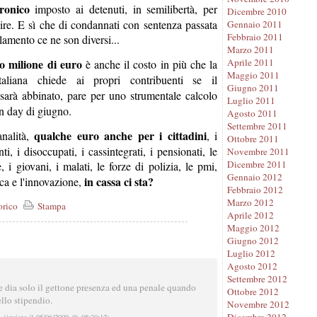
tronico
imposto ai detenuti, in semilibertà, per
Dicembre 2010
ire. E sì che di condannati con sentenza passata
Gennaio 2011
Febbraio 2011
lamento ce ne son diversi...
Marzo 2011
o milione di euro
Aprile 2011
è anche il costo in più che la
Maggio 2011
italiana chiede ai propri contribuenti se il
Giugno 2011
arà abbinato, pare per uno strumentale calcolo
Luglio 2011
ion day di giugno.
Agosto 2011
Settembre 2011
qualche euro anche per i cittadini
analità,
, i
Ottobre 2011
nti, i disoccupati, i cassintegrati, i pensionati, le
Novembre 2011
Dicembre 2011
 i giovani, i malati, le forze di polizia, le pmi,
Gennaio 2012
in cassa ci sta?
rca e l'innovazione,
Febbraio 2012
Marzo 2012
orico
Stampa
Aprile 2012
Maggio 2012
Giugno 2012
Luglio 2012
Agosto 2012
Settembre 2012
e dia solo il gettone presenza ed una penale quando
Ottobre 2012
lo stipendio.
Novembre 2012
Dicembre 2012
(inviato il 05/06/2009 @ 08:30:12)