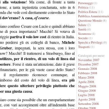
 alla votazione
! Ma come, di fronte a tanta
Personaggi
(1)
ione, a tanta ingiustizia conclamata, solo in 6
Politica
(11)
Politica Estera
(11)
nda che vede così direttamente coinvolto lo Stato
Pubblica Amministrazi
tri dov'erano? A casa,
of course
.
Questione Morale
(8)
Salute
(2)
biano confuso Cesare con Lucio e quindi abbiano
Sanità
(4)
one di poca importanza? Macchè! Si votava di
Sicurezza
(4)
partiva il volo low cost
riggio
di rientro in Italia.
Sociale
(1)
Michele
no perdersi gli ex colleghi di banco,
Sprechi e Privilegi
(8)
Trasporti
(1)
 Gruber
, impegnati, la sera stessa, con i loro
show? Macchè! Il trattenersi a Strasburgo, fino al
Catalogati per mese:
'utilizzo, per il rientro, di un volo di linea dal
Novembre 2007
periore
. Forse è stata un'attenzione, dato il grave
Dicembre 2007
Gennaio 2008
finanziario, per le già vuote casse dello Stato?
Febbraio 2008
 il regolamento riconosce comunque, al
Marzo 2008
era più
 rimborso del costo del volo di linea,
Aprile 2008
re questo ulteriore privilegio piuttosto che
Maggio 2008
per una giusta causa
Giugno 2008
.
Luglio 2008
Agosto 2008
iaro come sia possibile che un europarlamentare
Settembre 2008
e, con vari accorgimenti oltre all'indennità base
Ottobre 2008