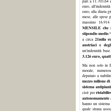
pari a 11.703,64 e
euro, all'indennit
euro, alla diaria g
mese, alle spese p
massimo 16.914
MENSILE che su
stipendio medi
21mila e
a circa
austriaci e degl
un'indennità base
3.126 euro, quatt
Ma non solo in Eu
morale, numerose
deputato a stabili
mezzo milione di 
sistema antipianis
ristabili
cioè per
autonomamente a
hanno un sistema 
quale strana asso