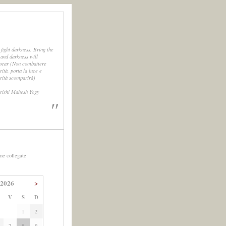
 fight darkness. Bring the
, and darkness will
pear (Non combattere
rità, porta la luce e
urità scomparirà)
rishi Mahesh Yogy
"
ne collegate
 2026
>
V
S
D
1
2
7
8
9