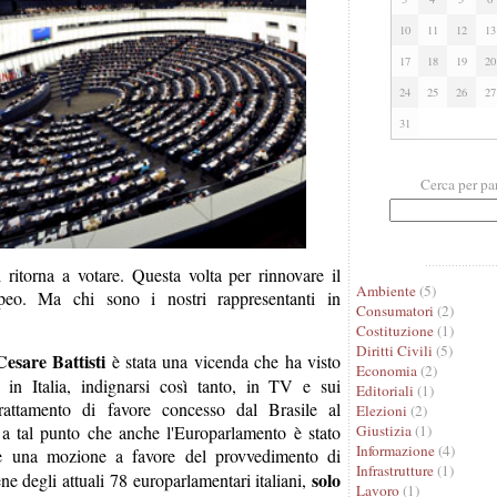
10
11
12
13
17
18
19
20
24
25
26
27
31
Cerca per pa
ritorna a votare. Questa volta per rinnovare il
Ambiente
(5)
peo. Ma chi sono i nostri rappresentanti in
Consumatori
(2)
Costituzione
(1)
Diritti Civili
(5)
Cesare Battisti
è stata una vicenda che ha visto
Economia
(2)
a, in Italia, indignarsi così tanto, in TV e sui
Editoriali
(1)
trattamento di favore concesso dal Brasile al
Elezioni
(2)
o, a tal punto che anche l'Europarlamento è stato
Giustizia
(1)
Informazione
(4)
e una mozione a favore del provvedimento di
Infrastrutture
(1)
solo
ne degli attuali 78 europarlamentari italiani,
Lavoro
(1)