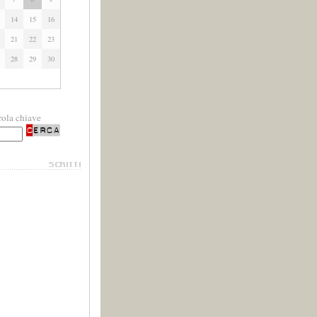
14
15
16
21
22
23
28
29
30
rola chiave