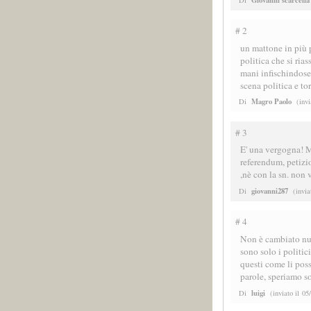
# 2
un mattone in più p
politica che si ria
mani infischindose
scena politica e to
Magro Paolo
Di
(invi
# 3
E' una vergogna! M
referendum, petizio
,nè con la sn. non v
giovanni287
Di
(inviat
# 4
Non è cambiato nul
sono solo i politici
questi come li pos
parole, speriamo s
luigi
Di
(inviato il 05