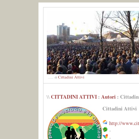
Cittadini Attivi
......
di
CITTADINI ATTIVI
:
Autori
: Cittadin
\\
Cittadini Attivi
http://www.citt
-
-