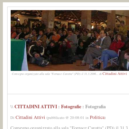
Cittadini Attivi
Convegno organizzato alla sala "Fornace Carotta" (PD) il 31.3.2006...
di
CITTADINI ATTIVI
:
Fotografie
: Fotografia
\\
Cittadini Attivi
Politica
Di
(pubblicato @ 20:08:01 in
)
Convegno organizzato alla sala "Fornace Carotta" (PD) il 31.3