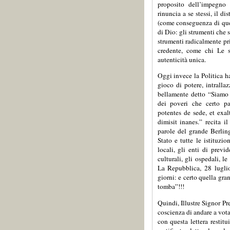
proposito dell’impegno 
rinuncia a se stessi, il di
(come conseguenza di ques
di Dio: gli strumenti che 
strumenti radicalmente pr
credente, come chi Le s
autenticità unica.
Oggi invece la Politica 
gioco di potere, intralla
bellamente detto “Siamo
dei poveri che certo p
potentes de sede, et exal
dimisit inanes.” recita 
parole del grande Berling
Stato e tutte le istituzi
locali, gli enti di previ
culturali, gli ospedali, l
La Repubblica, 28 luglio 
giorni: e certo quella gra
tomba”!!!
Quindi, Illustre Signor Pr
coscienza di andare a vota
con questa lettera restit