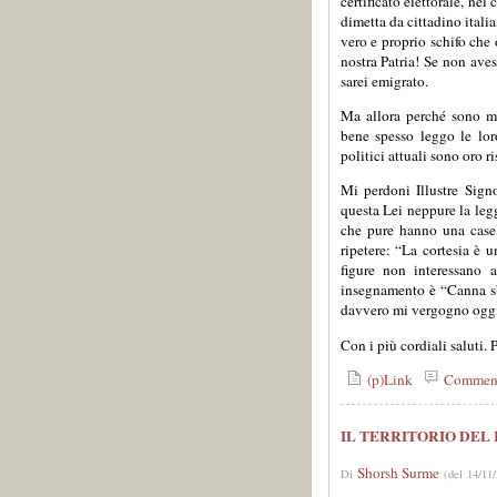
certificato elettorale, ne
dimetta da cittadino italia
vero e proprio schifo che 
nostra Patria! Se non ave
sarei emigrato.
Ma allora perché sono mo
bene spesso leggo le loro
politici attuali sono oro 
Mi perdoni Illustre Sign
questa Lei neppure la legg
che pure hanno una casel
ripetere: “La cortesia è 
figure non interessano 
insegnamento è “Canna sba
davvero mi vergogno oggi 
Con i più cordiali saluti.
(p)Link
Commen
IL TERRITORIO DEL
Shorsh Surme
Di
(del 14/11/