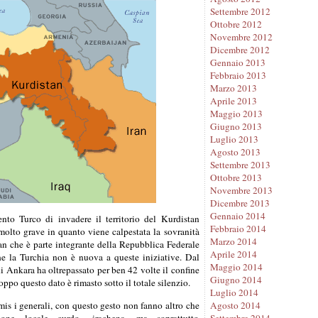
Settembre 2012
Ottobre 2012
Novembre 2012
Dicembre 2012
Gennaio 2013
Febbraio 2013
Marzo 2013
Aprile 2013
Maggio 2013
Giugno 2013
Luglio 2013
Agosto 2013
Settembre 2013
Ottobre 2013
Novembre 2013
Dicembre 2013
Gennaio 2014
nto Turco di invadere il territorio del Kurdistan
Febbraio 2014
 molto grave in quanto viene calpestata la sovranità
Marzo 2014
an che è parte integrante della Repubblica Federale
Aprile 2014
he la Turchia non è nuova a queste iniziative. Dal
Maggio 2014
i Ankara ha oltrepassato per ben 42 volte il confine
Giugno 2014
oppo questo dato è rimasto sotto il totale silenzio.
Luglio 2014
rimis i generali, con questo gesto non fanno altro che
Agosto 2014
ione locale curdo- irachena, ma soprattutto
Settembre 2014