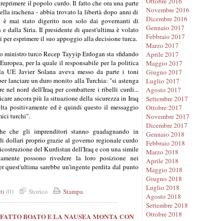
Ottobre 2016
reprimere il popolo curdo. Il fatto che ora una parte
Novembre 2016
lla irachena - abbia trovato la libertà dopo anni di
Dicembre 2016
 è mai stato digerito non solo dai governanti di
Gennaio 2017
e dalla Siria. Il presidente di quest'ultima è volato
Febbraio 2017
i per esprimere il suo appoggio alla decisione turca.
Marzo 2017
o ministro turco Recep Tayyip Erdogan sta sfidando
Aprile 2017
 Europea, per la quale il responsabile per la politica
Maggio 2017
lla UE Javier Solana aveva messo da parte i toni
Giugno 2017
per lanciare un duro monito alla Turchia: "si astenga
Luglio 2017
e nel nord dell'Iraq per combattere i ribelli curdi...
Agosto 2017
care ancora più la situazione della sicurezza in Iraq
Settembre 2017
lta positivamente ed è quindi questo il messaggio
Ottobre 2017
ici turchi".
Novembre 2017
Dicembre 2017
e che gli imprenditori stanno guadagnando in
Gennaio 2018
 dollari proprio grazie al governo regionale curdo
Febbraio 2018
ricostruzione del Kurdistan dell'Iraq e con una simile
Marzo 2018
tamente possono rivedere la loro posizione nei
Aprile 2018
er quest'ultima sarebbe un'ingente perdita dal punto
Maggio 2018
Giugno 2018
Luglio 2018
ti
(0)
Storico
Stampa
Agosto 2018
Settembre 2018
Ottobre 2018
È FATTO BOATO E LA NAUSEA MONTA CON