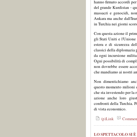
hanno firmato accordi per 
del grande Kurdistan - que
massacri e genocidi, non
Ankara ma anche dall'Iran 
in Turchia nei giorni scors
Con questa azione il prim
gli Stati Uniti e l'Unione
estera e di sicurezza de
classici della diplomazia 
da ogni incursione militar
Ogni possibilità di compli
non dovrebbe essere acco
che mandiamo ai nostri am
Non dimentichiamo anch
questo momento milioni di
che sta investendo per la 
azione anche loro gius
confronti della Turchia. P
di vista economico.
(p)Link
Commen
LO SPETTACOLO SI 