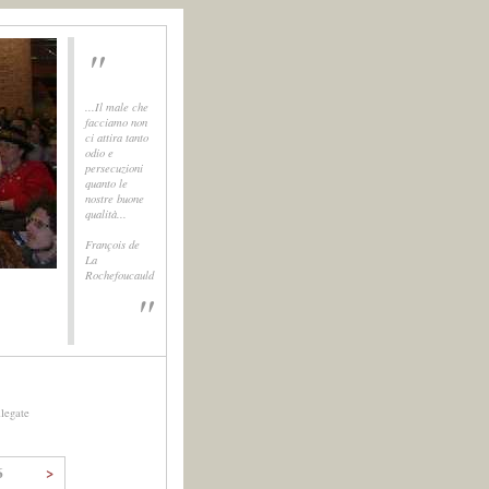
"
...Il male che
facciamo non
ci attira tanto
odio e
persecuzioni
quanto le
nostre buone
qualità...
François de
La
Rochefoucauld
"
llegate
6
>