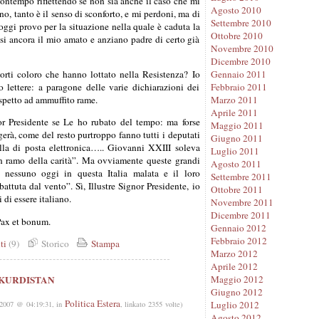
l contempo riflettendo se non sia anche il caso che mi
Agosto 2010
no, tanto è il senso di sconforto, e mi perdoni, ma di
Settembre 2010
oggi provo per la situazione nella quale è caduta la
Ottobre 2010
ssi ancora il mio amato e anziano padre di certo già
Novembre 2010
Dicembre 2010
rti coloro che hanno lottato nella Resistenza? Io
Gennaio 2011
 lettere: a paragone delle varie dichiarazioni dei
Febbraio 2011
rispetto ad ammuffito rame.
Marzo 2011
Aprile 2011
or Presidente se Le ho rubato del tempo: ma forse
Maggio 2011
erà, come del resto purtroppo fanno tutti i deputati
Giugno 2011
la di posta elettronica….. Giovanni XXIII soleva
Luglio 2011
un ramo della carità”. Ma ovviamente queste grandi
Agosto 2011
a nessuno oggi in questa Italia malata e il loro
Settembre 2011
ttuta dal vento”. Sì, Illustre Signor Presidente, io
Ottobre 2011
di essere italiano.
Novembre 2011
Dicembre 2011
 Pax et bonum.
Gennaio 2012
Febbraio 2012
ti
(9)
Storico
Stampa
Marzo 2012
Aprile 2012
Maggio 2012
 KURDISTAN
Giugno 2012
Politica Estera
Luglio 2012
2007 @ 04:19:31, in
, linkato 2355 volte)
Agosto 2012