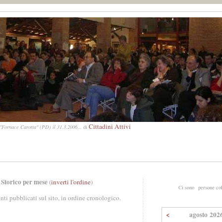
Cittadini Attivi
"Fornace Carotta" (PD) il 31.3.2006...
di
 Storico per mese
(
inverti l'ordine
)
Ci sono
persone co
enti pubblicati sul sito, in ordine cronologico.
<
agosto 202