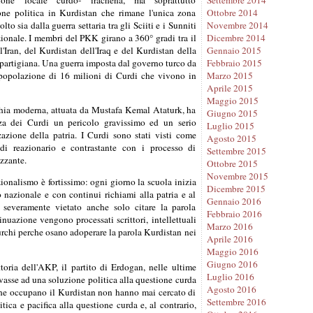
ione politica in Kurdistan che rimane l'unica zona
Ottobre 2014
olto sia dalla guerra settaria tra gli Sciiti e i Sunniti
Novembre 2014
zionale. I membri del PKK girano a 360° gradi tra il
Dicembre 2014
'Iran, del Kurdistan dell'Iraq e del Kurdistan della
Gennaio 2015
 partigiana. Una guerra imposta dal governo turco da
Febbraio 2015
 popolazione di 16 milioni di Curdi che vivono in
Marzo 2015
Aprile 2015
Maggio 2015
chia moderna, attuata da Mustafa Kemal Ataturk, ha
Giugno 2015
nza dei Curdi un pericolo gravissimo ed un serio
Luglio 2015
azione della patria. I Curdi sono stati visti come
Agosto 2015
ndi reazionario e contrastante con i processo di
Settembre 2015
zzante.
Ottobre 2015
Novembre 2015
zionalismo è fortissimo: ogni giorno la scuola inizia
Dicembre 2015
o nazionale e con continui richiami alla patria e al
Gennaio 2016
 severamente vietato anche solo citare la parola
Febbraio 2016
tinuazione vengono processati scrittori, intellettuali
Marzo 2016
Turchi perche osano adoperare la parola Kurdistan nei
Aprile 2016
Maggio 2016
Giugno 2016
toria dell'AKP, il partito di Erdogan, nelle ultime
Luglio 2016
rivasse ad una soluzione politica alla questione curda
Agosto 2016
che occupano il Kurdistan non hanno mai cercato di
Settembre 2016
tica e pacifica alla questione curda e, al contrario,