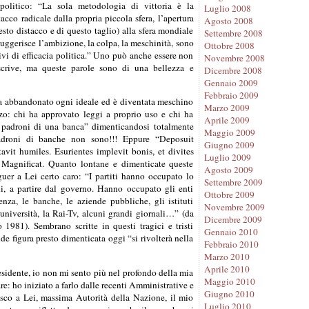
politico: “La sola metodologia di vittoria è la
Luglio 2008
stacco radicale dalla propria piccola sfera, l’apertura
Agosto 2008
to distacco e di questo taglio) alla sfera mondiale
Settembre 2008
suggerisce l’ambizione, la colpa, la meschinità, sono
Ottobre 2008
ivi di efficacia politica.” Uno può anche essere non
Novembre 2008
crive, ma queste parole sono di una bellezza e
Dicembre 2008
Gennaio 2009
Febbraio 2009
ha abbandonato ogni ideale ed è diventata meschino
Marzo 2009
zzo: chi ha approvato leggi a proprio uso e chi ha
Aprile 2009
 padroni di una banca” dimenticandosi totalmente
Maggio 2009
adroni di banche non sono!!! Eppure “Deposuit
Giugno 2009
tavit humiles. Esurientes implevit bonis, et divites
Luglio 2009
il Magnificat. Quanto lontane e dimenticate queste
Agosto 2009
uer a Lei certo caro: “I partiti hanno occupato lo
Settembre 2009
oni, a partire dal governo. Hanno occupato gli enti
Ottobre 2009
denza, le banche, le aziende pubbliche, gli istituti
Novembre 2009
e università, la Rai-Tv, alcuni grandi giornali…” (da
Dicembre 2009
1981). Sembrano scritte in questi tragici e tristi
Gennaio 2010
nde figura presto dimenticata oggi “si rivolterà nella
Febbraio 2010
Marzo 2010
Aprile 2010
esidente, io non mi sento più nel profondo della mia
Maggio 2010
re: ho iniziato a farlo dalle recenti Amministrative e
Giugno 2010
uisco a Lei, massima Autorità della Nazione, il mio
Luglio 2010