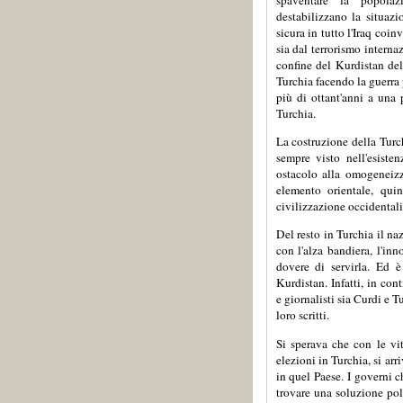
destabilizzano la situaz
sicura in tutto l'Iraq coinv
sia dal terrorismo interna
confine del Kurdistan dell
Turchia facendo la guerra
più di ottant'anni a una
Turchia.
La costruzione della Tur
sempre visto nell'esiste
ostacolo alla omogeneizz
elemento orientale, qui
civilizzazione occidentali
Del resto in Turchia il na
con l'alza bandiera, l'inn
dovere di servirla. Ed è
Kurdistan. Infatti, in con
e giornalisti sia Curdi e 
loro scritti.
Si sperava che con le vit
elezioni in Turchia, si ar
in quel Paese. I governi 
trovare una soluzione poli