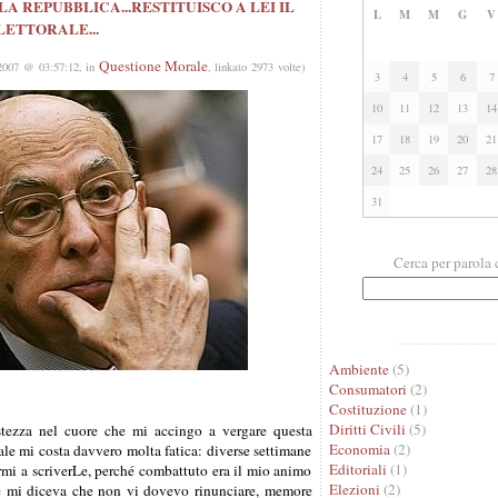
A REPUBBLICA...RESTITUISCO A LEI IL
L
M
M
G
V
LETTORALE...
Questione Morale
2007 @ 03:57:12, in
, linkato 2973 volte)
3
4
5
6
7
10
11
12
13
14
17
18
19
20
21
24
25
26
27
28
31
Cerca per parola 
Ambiente
(5)
Consumatori
(2)
Costituzione
(1)
Diritti Civili
(5)
stezza nel cuore che mi accingo a vergare questa
Economia
(2)
quale mi costa davvero molta fatica: diverse settimane
Editoriali
(1)
rmi a scriverLe, perché combattuto era il mio animo
Elezioni
(2)
e mi diceva che non vi dovevo rinunciare, memore