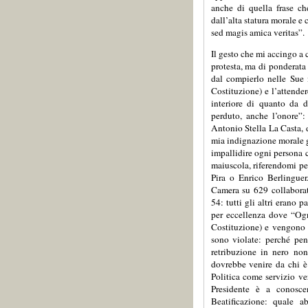
anche di quella frase ch
dall’alta statura morale e
sed magis amica veritas”.
Il gesto che mi accingo a
protesta, ma di ponderata
dal compierlo nelle Sue 
Costituzione) e l’attende
interiore di quanto da 
perduto, anche l’onore”:
Antonio Stella La Casta, 
mia indignazione morale g
impallidire ogni persona 
maiuscola, riferendomi pe
Pira o Enrico Berlinguer
Camera su 629 collaborato
54: tutti gli altri erano 
per eccellenza dove “Og
Costituzione) e vengono 
sono violate: perché pen
retribuzione in nero no
dovrebbe venire da chi è 
Politica come servizio ve
Presidente è a conosc
Beatificazione: quale 