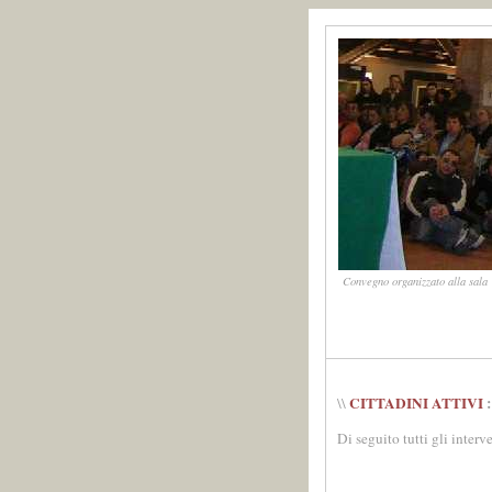
Convegno organizzato alla sala 
CITTADINI ATTIVI
:
\\
Di seguito tutti gli interv