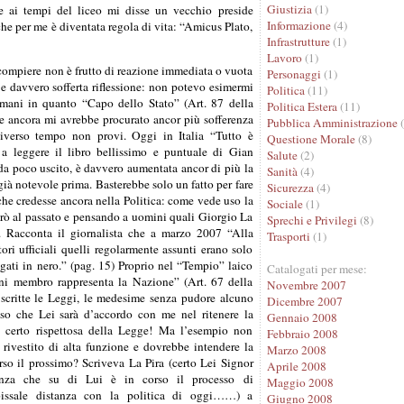
Giustizia
(1)
e ai tempi del liceo mi disse un vecchio preside
Informazione
(4)
 che per me è diventata regola di vita: “Amicus Plato,
Infrastrutture
(1)
Lavoro
(1)
 compiere non è frutto di reazione immediata o vuota
Personaggi
(1)
 e davvero sofferta riflessione: non potevo esimermi
Politica
(11)
mani in quanto “Capo dello Stato” (Art. 87 della
Politica Estera
(11)
re ancora mi avrebbe procurato ancor più sofferenza
Pubblica Amministrazione
(
diverso tempo non provi. Oggi in Italia “Tutto è
Questione Morale
(8)
 a leggere il libro bellissimo e puntuale di Gian
Salute
(2)
da poco uscito, è davvero aumentata ancor di più la
Sanità
(4)
ià notevole prima. Basterebbe solo un fatto per fare
Sicurezza
(4)
che credesse ancora nella Politica: come vede uso la
Sociale
(1)
rò al passato e pensando a uomini quali Giorgio La
Sprechi e Privilegi
(8)
. Racconta il giornalista che a marzo 2007 “Alla
Trasporti
(1)
ri ufficiali quelli regolarmente assunti erano solo
pagati in nero.” (pag. 15) Proprio nel “Tempio” laico
Catalogati per mese:
ni membro rappresenta la Nazione” (Art. 67 della
Novembre 2007
scritte le Leggi, le medesime senza pudore alcuno
Dicembre 2007
so che Lei sarà d’accordo con me nel ritenere la
Gennaio 2008
n certo rispettosa della Legge! Ma l’esempio non
Febbraio 2008
rivestito di alta funzione e dovrebbe intendere la
Marzo 2008
rso il prossimo? Scriveva La Pira (certo Lei Signor
Aprile 2008
enza che su di Lui è in corso il processo di
Maggio 2008
abissale distanza con la politica di oggi……) a
Giugno 2008