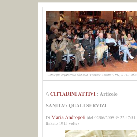
Convegno organizzato alla sala "Fornace Carotta" (PD) il 14.1.2005.
CITTADINI ATTIVI
: Articolo
\\
SANITA’: QUALI SERVIZI
Maria Andropoli
Di
(del 02/06/2009 @ 22:47:51,
linkato 1915 volte)