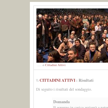
Cittadini Attivi
......
di
CITTADINI ATTIVI
: Risultati
\\
Di seguito i risultati del sondaggio.
Domanda
Il governo in carica arriverà a natu