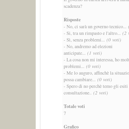
scadenza?
Risposte
- No, ci sarà un governo tecnico...
- Si, tra un rimpasto e l'altro...
(2 
- Sì, senza problemi...
(0 voti)
- No, andremo ad elezioni
anticipate...
(1 voti)
- La cosa non mi interessa, ho molt
problemi...
(0 voti)
- Me lo auguro, affinchè la situazi
possa cambiare...
(0 voti)
- Spero di no perchè temo gli esiti 
consultazione..
(2 voti)
Totale voti
7
Grafico