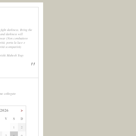
 fight darkness. Bring the
, and darkness will
pear (Non combattere
rità, porta la luce e
urità scomparirà)
rishi Mahesh Yogy
"
ne collegate
 2026
>
V
S
D
1
2
7
8
9