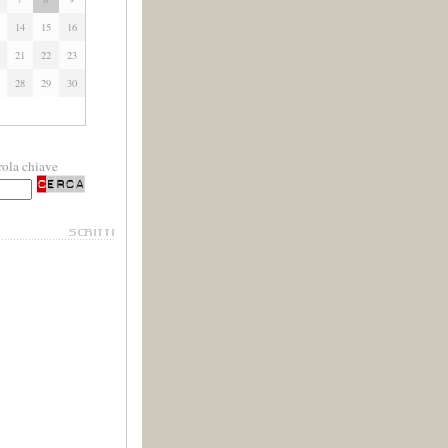
14
15
16
21
22
23
28
29
30
rola chiave