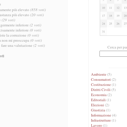
e
10
11
12
13
ttamente più elevato
(858 voti)
bastanza più elevato
(20 voti)
17
18
19
20
e
(29 voti)
24
25
26
27
ggermente inferiore
(2 voti)
cisamente inferiore
(0 voti)
31
iste la corruzione
(0 voti)
sa non mi preoccupa
(0 voti)
 fare una valutazione
(2 voti)
Cerca per pa
oti
Ambiente
(5)
Consumatori
(2)
Costituzione
(1)
Diritti Civili
(5)
Economia
(2)
Editoriali
(1)
Elezioni
(2)
Giustizia
(1)
Informazione
(4)
Infrastrutture
(1)
Lavoro
(1)