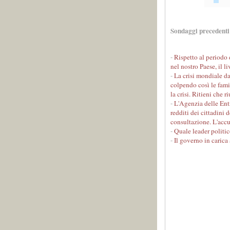
Sondaggi precedenti
-
Rispetto al periodo d
nel nostro Paese, il l
-
La crisi mondiale da
colpendo così le famig
la crisi. Ritieni che r
-
L'Agenzia delle Entr
redditi dei cittadini 
consultazione. L'accu
-
Quale leader politic
-
Il governo in carica