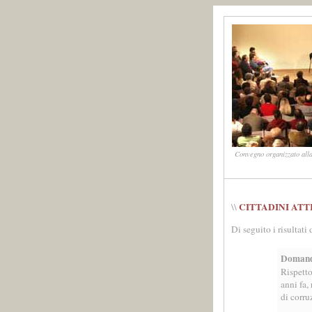
Convegno organizzato alla
CITTADINI ATT
\\
Di seguito i risultati
Doman
Rispetto
anni fa, 
di corru