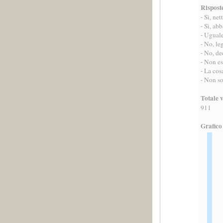
Rispost
- Sì, ne
- Sì, ab
- Ugual
- No, le
- No, de
- Non es
- La co
- Non so
Totale v
911
Grafico