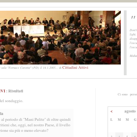
"
Don't
light
disap
l'oscu
l'osc
Maha
Cittadini Attivi
 sala "Fornace Carotta" (PD) il 14.1.2005...
di
IVI
: Risultati
Ci sono
perso
 del sondaggio.
<
agosto
da
 al periodo di "Mani Pulite" di oltre quindi
L
M
M
G
ritieni che, oggi, nel nostro Paese, il livello
zione sia più o meno elevato?
3
4
5
6