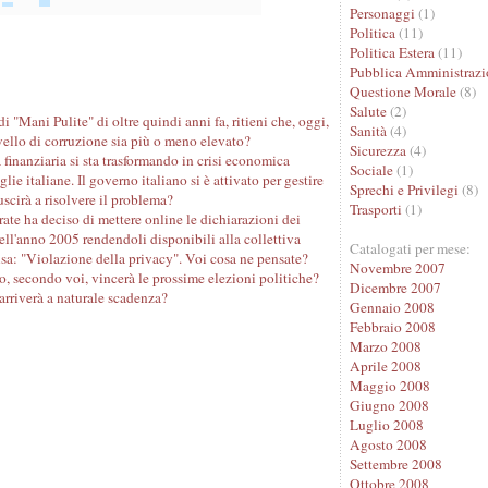
Personaggi
(1)
Politica
(11)
Politica Estera
(11)
Pubblica Amministrazi
Questione Morale
(8)
Salute
(2)
i "Mani Pulite" di oltre quindi anni fa, ritieni che, oggi,
Sanità
(4)
ivello di corruzione sia più o meno elevato?
Sicurezza
(4)
 finanziaria si sta trasformando in crisi economica
Sociale
(1)
lie italiane. Il governo italiano si è attivato per gestire
Sprechi e Privilegi
(8)
iuscirà a risolvere il problema?
Trasporti
(1)
ate ha deciso di mettere online le dichiarazioni dei
dell'anno 2005 rendendoli disponibili alla collettiva
Catalogati per mese:
sa: "Violazione della privacy". Voi cosa ne pensate?
Novembre 2007
o, secondo voi, vincerà le prossime elezioni politiche?
Dicembre 2007
 arriverà a naturale scadenza?
Gennaio 2008
Febbraio 2008
Marzo 2008
Aprile 2008
Maggio 2008
Giugno 2008
Luglio 2008
Agosto 2008
Settembre 2008
Ottobre 2008