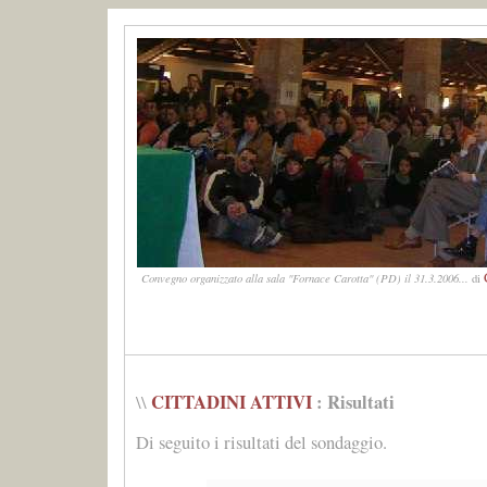
Convegno organizzato alla sala "Fornace Carotta" (PD) il 31.3.2006...
di
CITTADINI ATTIVI
: Risultati
\\
Di seguito i risultati del sondaggio.